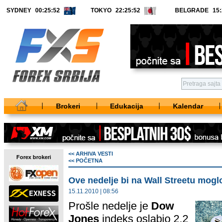
SYDNEY
TOKYO
BELGRADE
Brokeri
Edukacija
Kalendar
<< ARHIVA VESTI
Forex brokeri
<< POČETNA
Ove nedelje bi na Wall Streetu mogl
15.11.2010 | 08:56
Prošle nedelje je
Dow
Jones
indeks oslabio 2,2