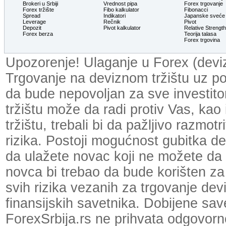
Brokeri u Srbiji
Vrednost pipa
Forex trgovanje
Forex tržište
Fibo kalkulator
Fibonacci
Spread
Indikatori
Japanske sveće
Leverage
Rečnik
Pivot
Depozit
Pivot kalkulator
Relative Strengt
Forex berza
Teorija talasa
Forex trgovina
Upozorenje! Ulaganje u Forex (devizn
Trgovanje na deviznom tržištu uz p
da bude nepovoljan za sve investit
tržištu može da radi protiv Vas, kao
tržištu, trebali bi da pažljivo razmot
rizika. Postoji mogućnost gubitka dela
da ulažete novac koji ne možete da 
novca bi trebao da bude korišten za
svih rizika vezanih za trgovanje dev
finansijskih savetnika. Dobijene save
ForexSrbija.rs ne prihvata odgovornos