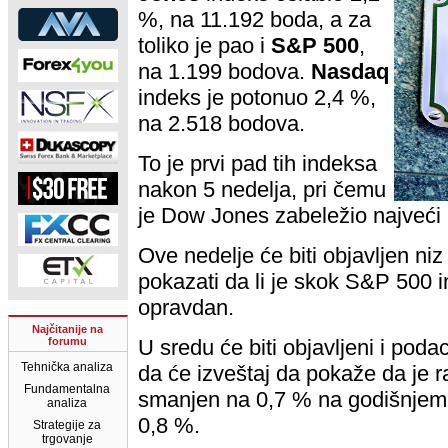
%, na 11.192 boda, a za
toliko je pao i
S&P 500
,
na 1.199 bodova.
Nasdaq
indeks je potonuo 2,4 %,
na 2.518 bodova.
To je prvi pad tih indeksa
nakon 5 nedelja, pri čemu
je Dow Jones zabeležio najveći 
Ove nedelje će biti objavljen n
pokazati da li je skok S&P 500 
opravdan.
Najčitanije na
forumu
U sredu će biti objavljeni i poda
Tehnička analiza
da će izveštaj da pokaže da je r
Fundamentalna
smanjen na 0,7 % na godišnjem 
analiza
0,8 %.
Strategije za
trgovanje