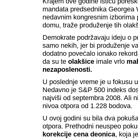
Krajem ove godine ističu poresk
mandata predsednika Georgea W.
nedavnim kongresnim izborima p
domu, traže produženje tih olakš
Demokrate podržavaju ideju o pr
samo nekih, jer bi produženje v
dodatno povećalo ionako rekorda
da su te
olakšice
imale vrlo
mal
nezaposlenosti.
U poslednje vreme je u fokusu 
Nedavno je S&P 500 indeks dosti
najviši od septembra 2008. Ali n
nivoa otpora od 1.228 bodova.
U ovoj godini su bila dva pokuš
otpora. Prethodni neuspeo pokuš
korekcije cena deonica
, koja 