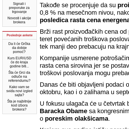
Takođe se procenjuje da su
pro
Signali i
preporuke za
0,8 % na mesečnom nivou, nakon
trgovanje
Novosti i akcije
posledica rasta cena energenat
brokera
Brži rast proizvođačkih cena od
Poslednje ankete
teret povećanih troškova poslo
Da li će Grčka
tek manji deo prebacuju na kraj
da dobije
pomoć?
Kompanije usmerene potrošačim
Kurs EUR/USD
će do kraja
rasta cena sirovina jer se postav
godine biti...
troškovi poslovanja mogu prebaci
Šta će Grci da
odluče na
referendumu?
Danas će biti objavljeni podaci 
Kako vam se
oktobru, kao i o zalihama u sep
sviđa novi izgled
sajta?
Šta je najbitnije
U fokusu ulagača će u četvrtak 
kod izbora
brokera?
Baracka Obame
sa kongresnim
o
poreskim olakšicama
.