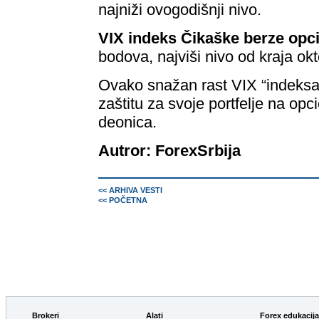
najniži ovogodišnji nivo.
VIX indeks Čikaške berze opc
bodova, najviši nivo od kraja ok
Ovako snažan rast VIX “indeksa 
zaštitu za svoje portfelje na op
deonica.
Autror: ForexSrbija
<< ARHIVA VESTI
<< POČETNA
Brokeri
Alati
Forex edukacija