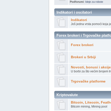
Podforumi
:
Ideje za robote
Indikatori i oscilatori
Indikatori
Još jedna vrsta pomoći koja je
Forex brokeri i Trgovačke plat
Forex brokeri
Brokeri u Srbiji
Novosti, bonusi i akcij
U borbi za što većim brojem t
Trgovačke platforme
Kriptovalute
Bitcoin, Litecoin, Feath
Bitcoin mining, Mining pool