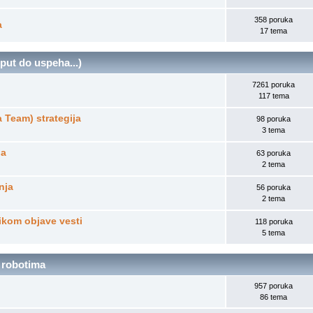
358 poruka
a
17 tema
 put do uspeha...)
7261 poruka
117 tema
a Team) strategija
98 poruka
3 tema
ja
63 poruka
2 tema
nja
56 poruka
2 tema
likom objave vesti
118 poruka
5 tema
 robotima
957 poruka
86 tema