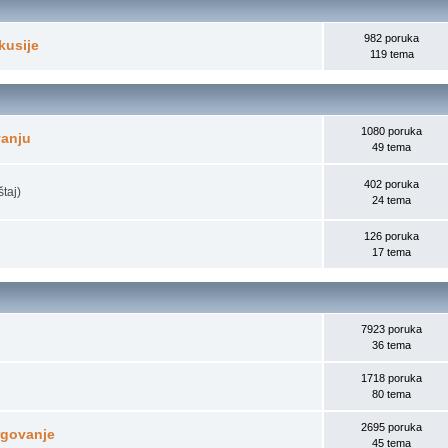
982 poruka
kusije
119 tema
1080 poruka
vanju
49 tema
402 poruka
štaj)
24 tema
126 poruka
17 tema
7923 poruka
36 tema
1718 poruka
80 tema
2695 poruka
trgovanje
45 tema