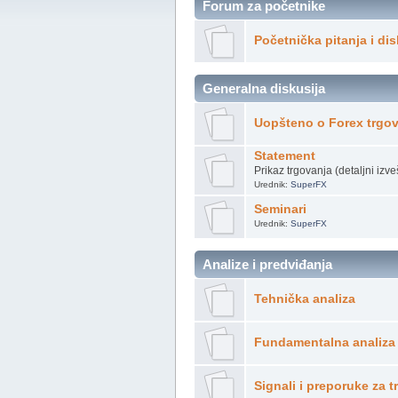
Forum za početnike
Početnička pitanja i dis
Generalna diskusija
Uopšteno o Forex trgo
Statement
Prikaz trgovanja (detaljni izve
Urednik:
SuperFX
Seminari
Urednik:
SuperFX
Analize i predviđanja
Tehnička analiza
Fundamentalna analiza
Signali i preporuke za 