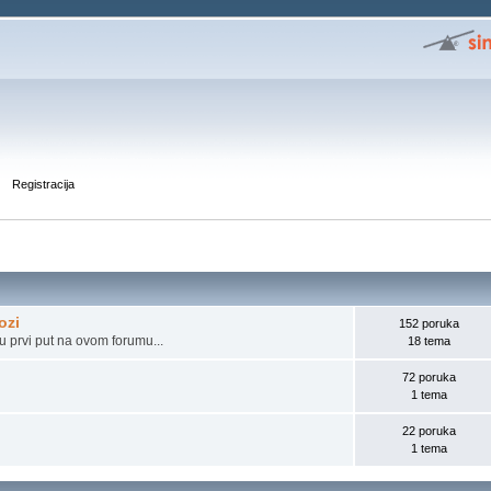
Registracija
ozi
152 poruka
u prvi put na ovom forumu...
18 tema
72 poruka
1 tema
22 poruka
1 tema