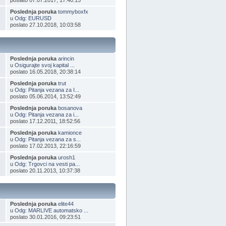
poslato 07.07.2017, 17:40:15
Poslednja poruka
tommyboxfx
u
Odg: EURUSD
poslato 27.10.2018, 10:03:58
Poslednja poruka
arincin
u
Osigurajte svoj kapital ...
poslato 16.05.2018, 20:38:14
Poslednja poruka
trut
u
Odg: Pitanja vezana za I...
poslato 05.06.2014, 13:52:49
Poslednja poruka
bosanova
u
Odg: Pitanja vezana za i...
poslato 17.12.2011, 18:52:56
Poslednja poruka
kamionce
u
Odg: Pitanja vezana za s...
poslato 17.02.2013, 22:16:59
Poslednja poruka
urosh1
u
Odg: Trgovci na vesti pa...
poslato 20.11.2013, 10:37:38
Poslednja poruka
elite44
u
Odg: MARLIVE automatsko ...
poslato 30.01.2016, 09:23:51