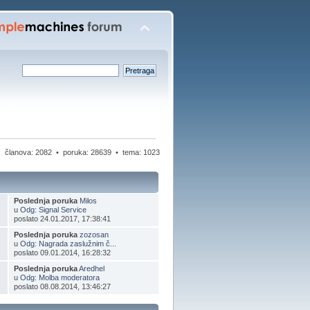
članova: 2082 • poruka: 28639 • tema: 1023
Poslednja poruka
Milos
u
Odg: Signal Service
poslato 24.01.2017, 17:38:41
Poslednja poruka
zozosan
u
Odg: Nagrada zaslužnim č...
poslato 09.01.2014, 16:28:32
Poslednja poruka
Aredhel
u
Odg: Molba moderatora
poslato 08.08.2014, 13:46:27