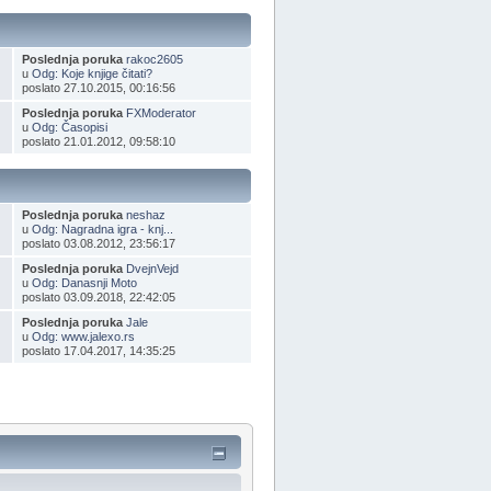
Poslednja poruka
rakoc2605
u
Odg: Koje knjige čitati?
poslato 27.10.2015, 00:16:56
Poslednja poruka
FXModerator
u
Odg: Časopisi
poslato 21.01.2012, 09:58:10
Poslednja poruka
neshaz
u
Odg: Nagradna igra - knj...
poslato 03.08.2012, 23:56:17
Poslednja poruka
DvejnVejd
u
Odg: Danasnji Moto
poslato 03.09.2018, 22:42:05
Poslednja poruka
Jale
u
Odg: www.jalexo.rs
poslato 17.04.2017, 14:35:25