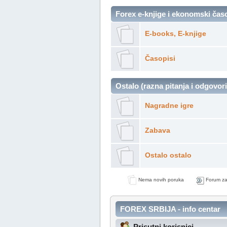
Forex e-knjige i ekonomski čas
E-books, E-knjige
Časopisi
Ostalo (razna pitanja i odgovori
Nagradne igre
Zabava
Ostalo ostalo
Nema novih poruka
Forum za
FOREX SRBIJA - info centar
Prisutni korisnici