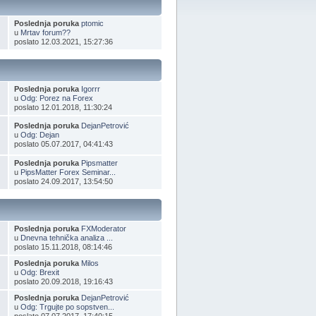
Poslednja poruka
ptomic
u
Mrtav forum??
poslato 12.03.2021, 15:27:36
Poslednja poruka
Igorrr
u
Odg: Porez na Forex
poslato 12.01.2018, 11:30:24
Poslednja poruka
DejanPetrović
u
Odg: Dejan
poslato 05.07.2017, 04:41:43
Poslednja poruka
Pipsmatter
u
PipsMatter Forex Seminar...
poslato 24.09.2017, 13:54:50
Poslednja poruka
FXModerator
u
Dnevna tehnička analiza ...
poslato 15.11.2018, 08:14:46
Poslednja poruka
Milos
u
Odg: Brexit
poslato 20.09.2018, 19:16:43
Poslednja poruka
DejanPetrović
u
Odg: Trgujte po sopstven...