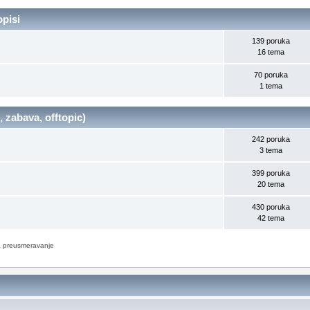
opisi
139 poruka
16 tema
70 poruka
1 tema
, zabava, offtopic)
242 poruka
3 tema
399 poruka
20 tema
430 poruka
42 tema
 preusmeravanje