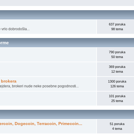
637 poruka
 vrlo dobrodošla...
98 tema
forme
790 poruka
50 tema
369 poruka
12 tema
e brokera
1300 poruka
rejdera, brokeri nude neke posebne pogodnosti...
126 tema
101 poruka
25 tema
ercoin, Dogecoin, Terracoin, Primecoin...
51 poruka
4 tema