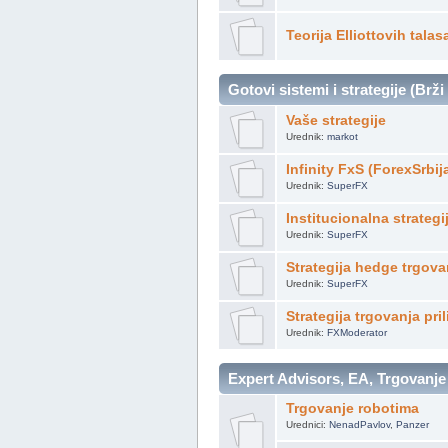
Teorija Elliottovih talas
Gotovi sistemi i strategije (Brži
Vaše strategije
Urednik:
markot
Infinity FxS (ForexSrbij
Urednik:
SuperFX
Institucionalna strategi
Urednik:
SuperFX
Strategija hedge trgova
Urednik:
SuperFX
Strategija trgovanja pri
Urednik:
FXModerator
Expert Advisors, EA, Trgovanje
Trgovanje robotima
Urednici:
NenadPavlov
,
Panzer