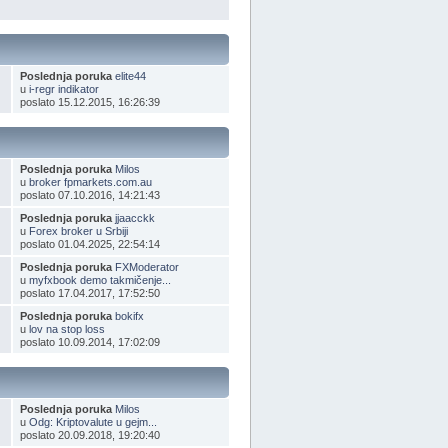
Poslednja poruka
elite44
u
i-regr indikator
poslato 15.12.2015, 16:26:39
Poslednja poruka
Milos
u
broker fpmarkets.com.au
poslato 07.10.2016, 14:21:43
Poslednja poruka
jjaacckk
u
Forex broker u Srbiji
poslato 01.04.2025, 22:54:14
Poslednja poruka
FXModerator
u
myfxbook demo takmičenje...
poslato 17.04.2017, 17:52:50
Poslednja poruka
bokifx
u
lov na stop loss
poslato 10.09.2014, 17:02:09
Poslednja poruka
Milos
u
Odg: Kriptovalute u gejm...
poslato 20.09.2018, 19:20:40