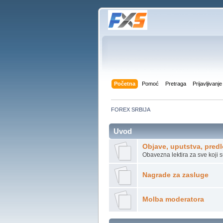
Početna
Pomoć
Pretraga
Prijavljivanje
FOREX SRBIJA
Uvod
Objave, uputstva, predl
Obavezna lektira za sve koji s
Nagrade za zasluge
Molba moderatora