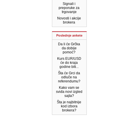
Signali i
preporuke za
trgovanje
Novosti i akcije
brokera
Poslednje ankete
Da li će Grčka
da dobije
pomoć?
Kurs EUR/USD
će do kraja
godine biti...
Šta će Grci da
odluče na
referendumu?
Kako vam se
sviđa novi izgled
sajta?
Šta je najbitnije
kod izbora
brokera?