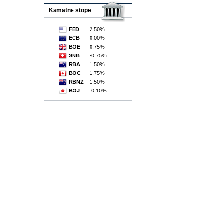
Kamatne stope
FED
2.50%
ECB
0.00%
BOE
0.75%
SNB
-0.75%
RBA
1.50%
BOC
1.75%
RBNZ
1.50%
BOJ
-0.10%