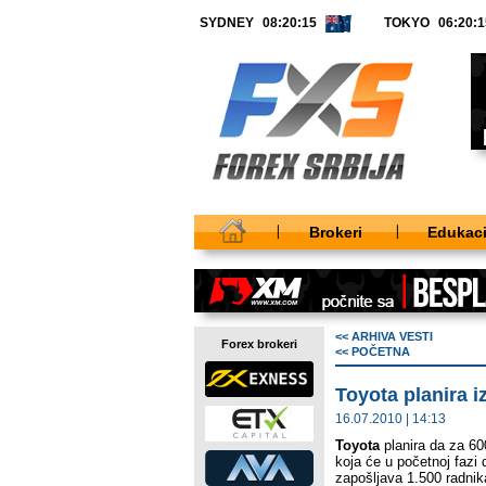
SYDNEY
TOKYO
Brokeri
Edukaci
<< ARHIVA VESTI
Forex brokeri
<< POČETNA
Toyota planira i
16.07.2010 | 14:13
Toyota
planira da za 60
koja će u početnoj fazi 
zapošljava 1.500 radnik