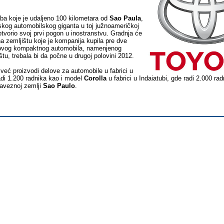
ba koje je udaljeno 100 kilometara od
Sao Paula
,
nskog automobilskog giganta u toj južnoameričkoj
 otvorio svoj prvi pogon u inostranstvu. Gradnja će
 zemljištu koje je kompanija kupila pre dve
novog kompaktnog automobila, namenjenog
tu, trebala bi da počne u drugoj polovini 2012.
već proizvodi delove za automobile u fabrici u
adi 1.200 radnika kao i model
Corolla
u fabrici u Indaiatubi, gde radi 2.000 ra
saveznoj zemlji
Sao Paulo
.