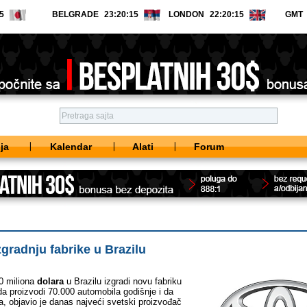
BELGRADE
LONDON
GMT
ja
Kalendar
Alati
Forum
zgradnju fabrike u Brazilu
0 miliona
dolara
u Brazilu izgradi novu fabriku
da proizvodi 70.000 automobila godišnje i da
a, objavio je danas najveći svetski proizvođač