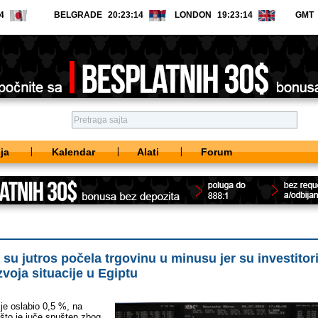
BELGRADE
LONDON
GMT
ja
Kalendar
Alati
Forum
 su jutros počela trgovinu u minusu jer su investitor
zvoja situacije u Egiptu
 je oslabio 0,5 %, na
što je juče spušten zbog