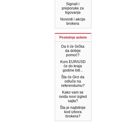
Signali i
preporuke za
trgovanje
Novosti i akcije
brokera
Poslednje ankete
Da li će Grčka
da dobije
pomoć?
Kurs EUR/USD
će do kraja
godine biti...
Šta će Grci da
odluče na
referendumu?
Kako vam se
sviđa novi izgled
sajta?
Šta je najbitnije
kod izbora
brokera?