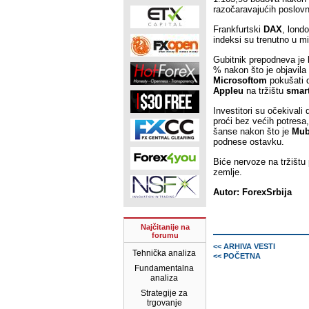
razočaravajućih poslovni
Frankfurtski
DAX
, lond
indeksi su trenutno u m
Gubitnik prepodneva je
% nakon što je objavila
Microsoftom
pokušati 
Appleu
na tržištu
smar
Investitori su očekivali
proći bez većih potresa,
šanse nakon što je
Mub
podnese ostavku.
Biće nervoze na tržištu
zemlje.
Autor: ForexSrbija
Najčitanije na
forumu
<< ARHIVA VESTI
Tehnička analiza
<< POČETNA
Fundamentalna
analiza
Strategije za
trgovanje