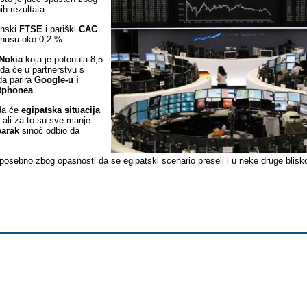
h rezultata.
onski
FTSE
i pariški
CAC
inusu oko 0,2 %.
Nokia
koja je potonula 8,5
 da će u partnerstvu s
da parira
Google-u i
tphonea
.
 da će
egipatska situacija
 ali za to su sve manje
arak
sinoć odbio da
 posebno zbog opasnosti da se egipatski scenario preseli i u neke druge blisk