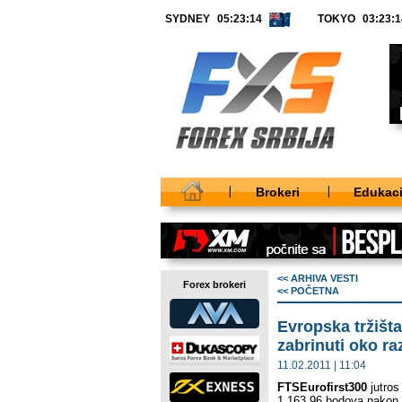
SYDNEY
TOKYO
Brokeri
Edukaci
<< ARHIVA VESTI
Forex brokeri
<< POČETNA
Evropska tržišta
zabrinuti oko ra
11.02.2011 | 11:04
FTSEurofirst300
jutros
1.163,96 bodova nakon 