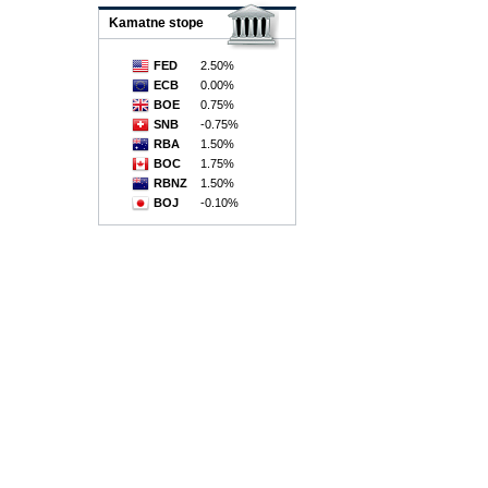
Kamatne stope
FED
2.50%
ECB
0.00%
BOE
0.75%
SNB
-0.75%
RBA
1.50%
BOC
1.75%
RBNZ
1.50%
BOJ
-0.10%