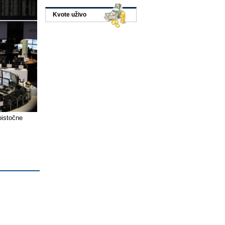
Kvote uživo
oistočne