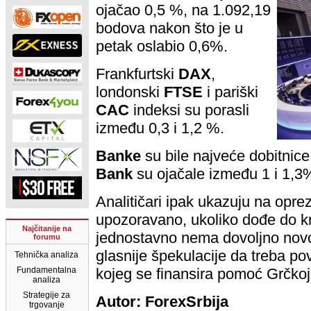
ojačao 0,5 %, na 1.092,19
bodova nakon što je u
petak oslabio 0,6%.
Frankfurtski
DAX
,
londonski
FTSE
i pariški
CAC
indeksi su porasli
između 0,3 i 1,2 %.
Banke
su bile najveće dobitnic
Bank
su ojačale između 1 i 1,3
Analitičari ipak ukazuju na opr
upozoravano, ukoliko dođe do kri
Najčitanije na
jednostavno nema dovoljno novc
forumu
glasnije špekulacije da treba pov
Tehnička analiza
Fundamentalna
kojeg se finansira pomoć Grčkoj i
analiza
Strategije za
Autor: ForexSrbija
trgovanje