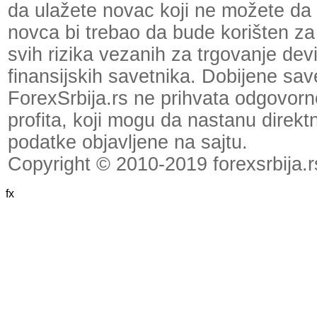
da ulažete novac koji ne možete da 
novca bi trebao da bude korišten za
svih rizika vezanih za trgovanje dev
finansijskih savetnika. Dobijene save
ForexSrbija.rs ne prihvata odgovornos
profita, koji mogu da nastanu direktno
podatke objavljene na sajtu.
Copyright © 2010-2019 forexsrbija.r
fx