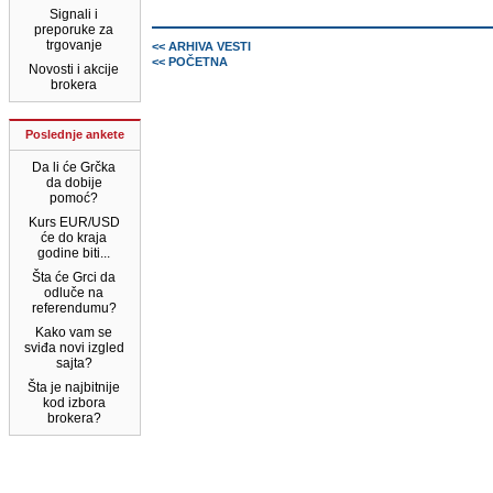
Signali i
preporuke za
trgovanje
<< ARHIVA VESTI
<< POČETNA
Novosti i akcije
brokera
Poslednje ankete
Da li će Grčka
da dobije
pomoć?
Kurs EUR/USD
će do kraja
godine biti...
Šta će Grci da
odluče na
referendumu?
Kako vam se
sviđa novi izgled
sajta?
Šta je najbitnije
kod izbora
brokera?