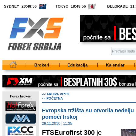
SYDNEY
TOKYO
BELGRADE
Brokeri
Edukacija
Kalendar
<< ARHIVA VESTI
Forex brokeri
<< POČETNA
Evropska tržišta su otvorila nedelj
pomoći Irskoj
29.11.2010 | 11:35
FTSEurofirst 300
je