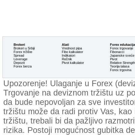
Brokeri
Alati
Forex edukacija
Brokeri u Srbiji
Vrednost pipa
Forex trgovanje
Forex tržište
Fibo kalkulator
Fibonacci
Spread
Indikatori
Japanske sveće
Leverage
Rečnik
Pivot
Depozit
Pivot kalkulator
Relative Strengt
Forex berza
Teorija talasa
Forex trgovina
Upozorenje! Ulaganje u Forex (devizn
Trgovanje na deviznom tržištu uz p
da bude nepovoljan za sve investit
tržištu može da radi protiv Vas, kao
tržištu, trebali bi da pažljivo razmot
rizika. Postoji mogućnost gubitka dela