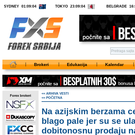
SYDNEY
TOKYO
BELGRADE
Brokeri
Edukacija
Kalendar
<< ARHIVA VESTI
Forex brokeri
<< POČETNA
Na azijskim berzama c
blago pale jer su se ul
dobitonosnu prodaju n