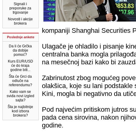
Signali i
preporuke za
trgovanje
Novosti i akcije
brokera
kompaniji Shanghai Securities 
Poslednje ankete
Ulagače je ohladilo i pisanje ki
Da li će Grčka
da dobije
centralna banka mogla prilagođ
pomoć?
na mesečnoj bazi kako bi zauzdal
Kurs EUR/USD
će do kraja
godine biti...
Zabrinutost zbog mogućeg poveć
Šta će Grci da
odluče na
olakšica, koje su lani
podstakle 
referendumu?
Kako vam se
Kini, mogla bi negativno da utič
sviđa novi izgled
sajta?
Šta je najbitnije
Pod najvećim pritiskom jutros su 
kod izbora
brokera?
pada cena sirovina, nakon njiho
godine.