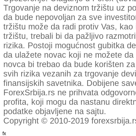
Trgovanje na deviznom tržištu uz p
da bude nepovoljan za sve investit
tržištu može da radi protiv Vas, kao
tržištu, trebali bi da pažljivo razmot
rizika. Postoji mogućnost gubitka dela
da ulažete novac koji ne možete da 
novca bi trebao da bude korišten za
svih rizika vezanih za trgovanje dev
finansijskih savetnika. Dobijene save
ForexSrbija.rs ne prihvata odgovornos
profita, koji mogu da nastanu direktno
podatke objavljene na sajtu.
Copyright © 2010-2019 forexsrbija.r
fx