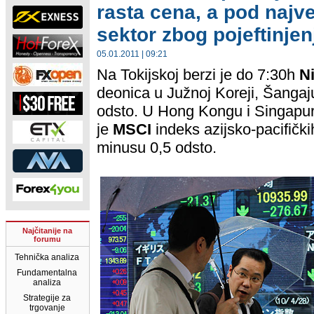
rasta cena, a pod najv
sektor zbog pojeftinjen
05.01.2011 | 09:21
Na Tokijskoj berzi je do 7:30h
N
deonica u Južnoj Koreji, Šangaju 
odsto. U Hong Kongu i Singapuru
je
MSCI
indeks azijsko-pacifički
minusu 0,5 odsto.
Najčitanije na
forumu
Tehnička analiza
Fundamentalna
analiza
Strategije za
trgovanje