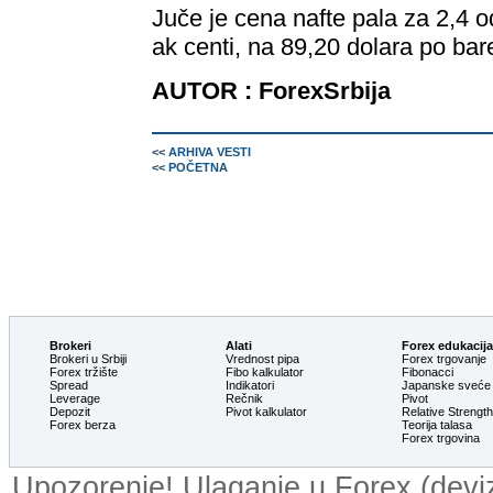
Juče je cena nafte pala za 2,4 od
ak centi, na 89,20 dolara po bar
AUTOR : ForexSrbija
<< ARHIVA VESTI
<< POČETNA
Brokeri
Alati
Forex edukacija
Brokeri u Srbiji
Vrednost pipa
Forex trgovanje
Forex tržište
Fibo kalkulator
Fibonacci
Spread
Indikatori
Japanske sveće
Leverage
Rečnik
Pivot
Depozit
Pivot kalkulator
Relative Strengt
Forex berza
Teorija talasa
Forex trgovina
Upozorenje! Ulaganje u Forex (devizn