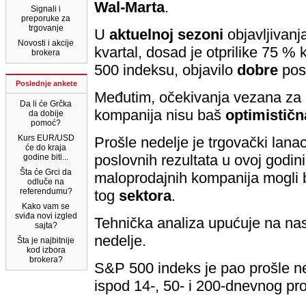
Wal-Marta
.
Signali i
preporuke za
trgovanje
U
aktuelnoj
sezoni
objavljivanja
Novosti i akcije
kvartal, dosad je otprilike 75 %
brokera
500 indeksu, objavilo
dobre
pos
Poslednje ankete
Međutim, očekivanja vezana za 
Da li će Grčka
kompanija nisu baš
optimističn
da dobije
pomoć?
Kurs EUR/USD
Prošle nedelje je trgovački lana
će do kraja
poslovnih rezultata u ovoj godini,
godine biti...
Šta će Grci da
maloprodajnih kompanija mogli b
odluče na
referendumu?
tog
sektora
.
Kako vam se
sviđa novi izgled
Tehnička analiza upućuje na na
sajta?
nedelje.
Šta je najbitnije
kod izbora
brokera?
S&P 500 indeks je pao prošle n
ispod 14-, 50- i 200-dnevnog pr