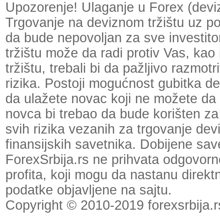
Upozorenje! Ulaganje u Forex (devizn
Trgovanje na deviznom tržištu uz p
da bude nepovoljan za sve investit
tržištu može da radi protiv Vas, kao
tržištu, trebali bi da pažljivo razmot
rizika. Postoji mogućnost gubitka dela
da ulažete novac koji ne možete da 
novca bi trebao da bude korišten za
svih rizika vezanih za trgovanje dev
finansijskih savetnika. Dobijene save
ForexSrbija.rs ne prihvata odgovornos
profita, koji mogu da nastanu direktno
podatke objavljene na sajtu.
Copyright © 2010-2019 forexsrbija.r