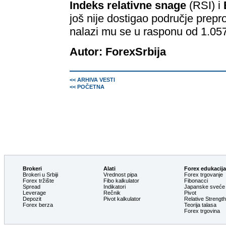
Indeks relativne snage
(RSI) i
još nije dostigao područje prepr
nalazi mu se u rasponu od 1.05
Autor: ForexSrbija
<< ARHIVA VESTI
<< POČETNA
Brokeri
Alati
Forex edukacija
Brokeri u Srbiji
Vrednost pipa
Forex trgovanje
Forex tržište
Fibo kalkulator
Fibonacci
Spread
Indikatori
Japanske sveće
Leverage
Rečnik
Pivot
Depozit
Pivot kalkulator
Relative Strengt
Forex berza
Teorija talasa
Forex trgovina