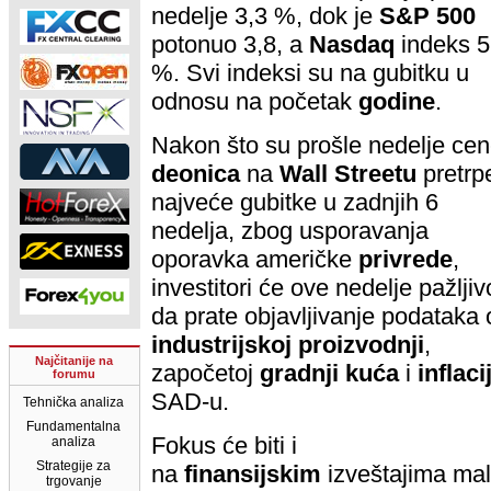
nedelje 3,3 %, dok je
S&P 500
potonuo 3,8, a
Nasdaq
indeks 5
%. Svi indeksi su na gubitku u
odnosu na početak
godine
.
Nakon što su prošle nedelje ce
deonica
na
Wall
Streetu
pretrp
najveće gubitke u zadnjih 6
nedelja, zbog usporavanja
oporavka američke
privrede
,
investitori će ove nedelje pažljiv
da prate objavljivanje podataka 
industrijskoj
proizvodnji
,
Najčitanije na
započetoj
gradnji
kuća
i
inflacij
forumu
SAD-u.
Tehnička analiza
Fundamentalna
Fokus će biti i
analiza
Strategije za
na
finansijskim
izveštajima mal
trgovanje