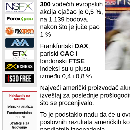
300
vodećih evropskih
akcija ojačao je 0,5 %,
na 1.139 bodova,
nakon što je juče pao
1 %.
Frankfurtski
DAX
,
pariski
CAC
i
londonski
FTSE
indeksi su u plusu
između 0,4 i 0,8 %.
Najveći američki proizvođač al
izveštaj za poslednje prošlogodi
Najčitanije na
forumu
što se procenjivalo.
Tehnička analiza
Fundamentalna
To je podstaklo nadu da će u ovo
analiza
poslovnih rezultata američkih k
Strategije za
trgovanje
neprijatnih iznenađenja.