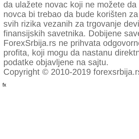
da ulažete novac koji ne možete da 
novca bi trebao da bude korišten za
svih rizika vezanih za trgovanje dev
finansijskih savetnika. Dobijene save
ForexSrbija.rs ne prihvata odgovornos
profita, koji mogu da nastanu direktno
podatke objavljene na sajtu.
Copyright © 2010-2019 forexsrbija.r
fx