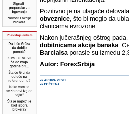
Signali i
preporuke za
Pozitivno je na ulagače deloval
trgovanje
obveznice
, što bi moglo da ubl
Novosti i akcije
brokera
članicama evrozone.
Poslednje ankete
Nakon jučerašnjeg oštrog pada,
dobitnicama akcije banaka
. C
Da li će Grčka
da dobije
Barclaisa
porasle su između 2,3
pomoć?
Kurs EUR/USD
će do kraja
Autor: ForexSrbija
godine biti...
Šta će Grci da
odluče na
<< ARHIVA VESTI
referendumu?
<< POČETNA
Kako vam se
sviđa novi izgled
sajta?
Šta je najbitnije
kod izbora
brokera?