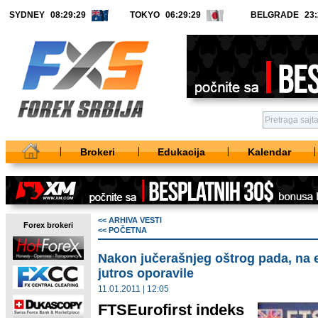
SYDNEY
TOKYO
BELGRADE
Brokeri
Edukacija
Kalendar
<< ARHIVA VESTI
Forex brokeri
<< POČETNA
Nakon jučerašnjeg oštrog pada, na 
jutros oporavile
11.01.2011 | 12:05
FTSEurofirst indeks