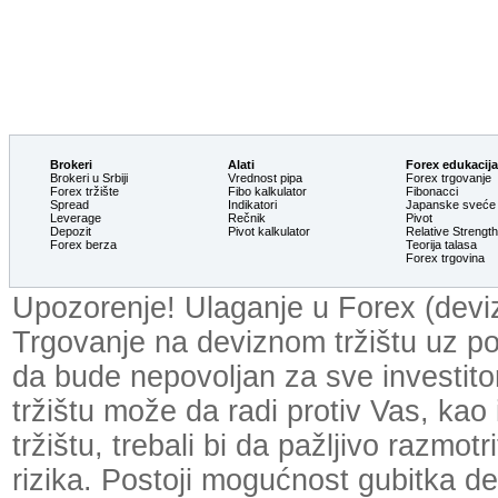
Brokeri
Alati
Forex edukacija
Brokeri u Srbiji
Vrednost pipa
Forex trgovanje
Forex tržište
Fibo kalkulator
Fibonacci
Spread
Indikatori
Japanske sveće
Leverage
Rečnik
Pivot
Depozit
Pivot kalkulator
Relative Strengt
Forex berza
Teorija talasa
Forex trgovina
Upozorenje! Ulaganje u Forex (devizn
Trgovanje na deviznom tržištu uz p
da bude nepovoljan za sve investit
tržištu može da radi protiv Vas, kao
tržištu, trebali bi da pažljivo razmot
rizika. Postoji mogućnost gubitka dela