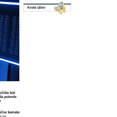
Kvote uživo
žište biti
da potvrde
n
jučnu kamatu
e za