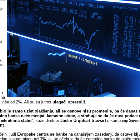
,
je
i
io
li
se
su
 na
 više od 2%. Ali su su jutros
ulagači oprezniji
.
bio je samo uzlet olakšanja, ali se osnove nisu promenile, pa će danas tr
alna banka
neće menjati kamatne stope, a strahuje se da će novi podaci 
 nekretnina slabo
", kaže direktor
Justin Urquhart Stewart
u kompaniji
Seve
nt
.
čelni ljudi
Evropske
centralne
banke
na današnjem zasedanju da ostave
kl
rdno niskom nivou
od 1%,
ali se očekuje da će centralna banka da ojača mer