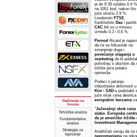
je do 9:30 oslabio 0,4 %
na 1051 bod, nakon što 
juče skočio 2,9 %.
Londonski
FTSE
,
frankfurtski
Dax
i parišk
CAC
bili su u minusu
između 0,2 i 0,6 %.
Pernod
Ricard je najav
da će se fokusirati na
smanjenje duga i
povećanje ulaganja u
marketing
da bi podstak
potrošnju s obzirom da 
tržište pića polako
oporavlja.
Podaci o jačanju
industrijske aktivnosti u
Kini
i
SAD
-u podstakli 
juče skok cena deonica
evropskim berzama
za
Najčitanije na
forumu
"
Jučerašnji skok cena 
Tehnička analiza
slabo.
Evropska centr
da je američko tržište
Fundamentalna
Investment
Manageme
analiza
Strategije za
Analitičari veruju da će 
trgovanje
nepromenjenu
na reko