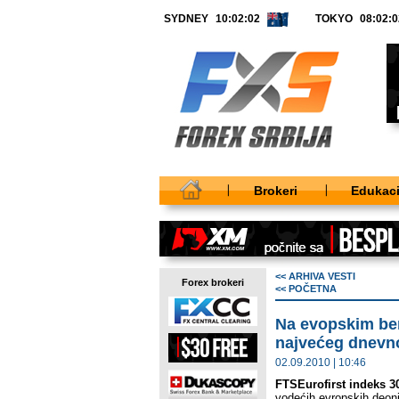
SYDNEY
TOKYO
Brokeri
Edukaci
<< ARHIVA VESTI
Forex brokeri
<< POČETNA
Na evopskim ber
najvećeg dnevno
02.09.2010 | 10:46
FTSEurofirst indeks 3
vodećih evropskih deon