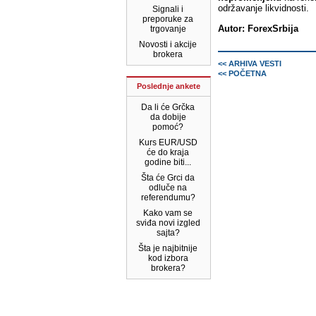
održavanje likvidnosti.
Signali i
preporuke za
Autor: ForexSrbija
trgovanje
Novosti i akcije
brokera
<< ARHIVA VESTI
<< POČETNA
Poslednje ankete
Da li će Grčka
da dobije
pomoć?
Kurs EUR/USD
će do kraja
godine biti...
Šta će Grci da
odluče na
referendumu?
Kako vam se
sviđa novi izgled
sajta?
Šta je najbitnije
kod izbora
brokera?