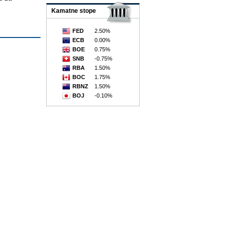
Kamatne stope
FED
2.50%
ECB
0.00%
BOE
0.75%
SNB
-0.75%
RBA
1.50%
BOC
1.75%
RBNZ
1.50%
BOJ
-0.10%