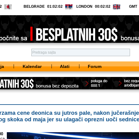
BELGRADE
LONDON
GMT
ja
Kalendar
Alati
Forum
zama cene deonica su jutros pale, nakon jučerašnj
g skoka od maja jer su ulagači oprezni uoči sednic
00
ica