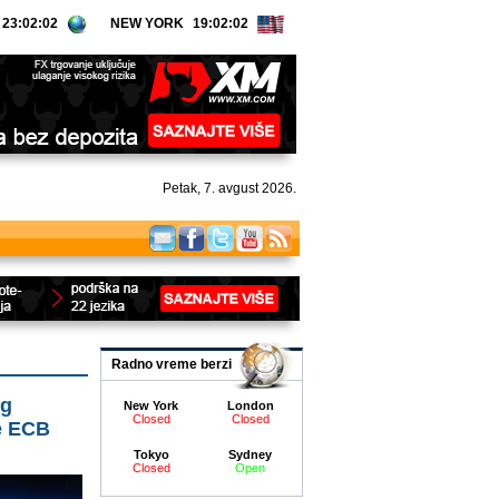
NEW YORK
Petak, 7. avgust 2026.
Radno vreme berzi
eg
New York
London
Closed
Closed
e ECB
Tokyo
Sydney
Closed
Open