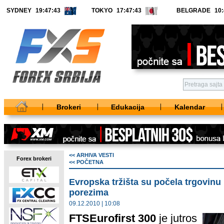
SYDNEY
TOKYO
BELGRADE
Brokeri
Edukacija
Kalendar
<< ARHIVA VESTI
Forex brokeri
<< POČETNA
Evropska tržišta su počela trgovin
porezima
09.12.2010 | 10:08
FTSEurofirst 300
je jutros