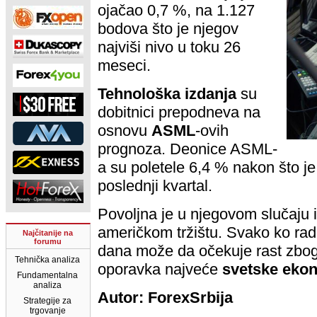
ojačao 0,7 %, na 1.127
bodova što je njegov
najviši nivo u toku 26
meseci.
Tehnološka izdanja
su
dobitnici prepodneva na
osnovu
ASML
-ovih
prognoza. Deonice ASML-
a su poletele 6,4 % nakon što j
poslednji kvartal.
Povoljna je u njegovom slučaju i 
američkom tržištu. Svako ko rad
Najčitanije na
forumu
dana može da očekuje rast zbog
Tehnička analiza
oporavka najveće
svetske eko
Fundamentalna
analiza
Autor: ForexSrbija
Strategije za
trgovanje