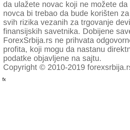
da ulažete novac koji ne možete da 
novca bi trebao da bude korišten za
svih rizika vezanih za trgovanje dev
finansijskih savetnika. Dobijene save
ForexSrbija.rs ne prihvata odgovornos
profita, koji mogu da nastanu direktno
podatke objavljene na sajtu.
Copyright © 2010-2019 forexsrbija.r
fx