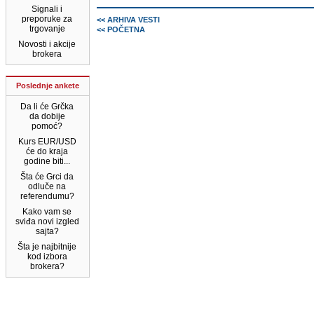
Signali i
preporuke za
<< ARHIVA VESTI
trgovanje
<< POČETNA
Novosti i akcije
brokera
Poslednje ankete
Da li će Grčka
da dobije
pomoć?
Kurs EUR/USD
će do kraja
godine biti...
Šta će Grci da
odluče na
referendumu?
Kako vam se
sviđa novi izgled
sajta?
Šta je najbitnije
kod izbora
brokera?