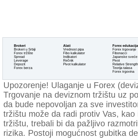
Brokeri
Alati
Forex edukacija
Brokeri u Srbiji
Vrednost pipa
Forex trgovanje
Forex tržište
Fibo kalkulator
Fibonacci
Spread
Indikatori
Japanske sveće
Leverage
Rečnik
Pivot
Depozit
Pivot kalkulator
Relative Strengt
Forex berza
Teorija talasa
Forex trgovina
Upozorenje! Ulaganje u Forex (devizn
Trgovanje na deviznom tržištu uz p
da bude nepovoljan za sve investit
tržištu može da radi protiv Vas, kao
tržištu, trebali bi da pažljivo razmot
rizika. Postoji mogućnost gubitka dela