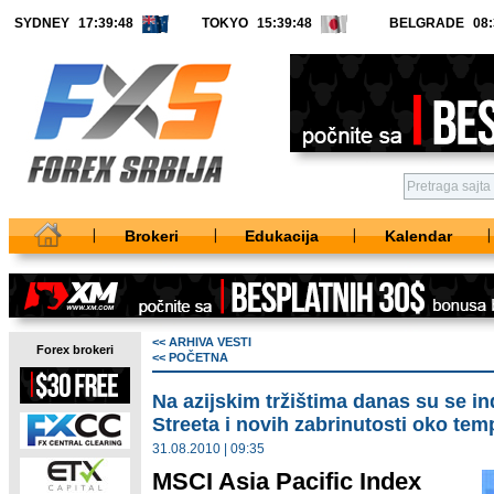
SYDNEY
TOKYO
BELGRADE
Brokeri
Edukacija
Kalendar
<< ARHIVA VESTI
Forex brokeri
<< POČETNA
Na azijskim tržištima danas su se in
Streeta i novih zabrinutosti oko t
31.08.2010 | 09:35
MSCI Asia Pacific Index