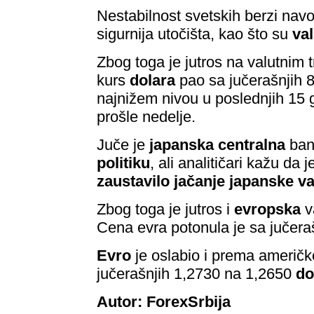
Nestabilnost svetskih berzi navo
sigurnija utočišta, kao što su
va
Zbog toga je jutros na valutnim 
kurs
dolara
pao sa jučerašnjih 
najnižem nivou u poslednjih 15 g
prošle nedelje.
Juče je
japanska centralna
ba
politiku
, ali analitičari kažu da j
zaustavilo jačanje japanske va
Zbog toga je jutros i
evropska
v
Cena evra potonula je sa jučera
Evro
je oslabio i prema američko
jučerašnjih 1,2730 na 1,2650
do
Autor: ForexSrbija