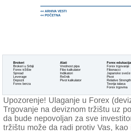
<< ARHIVA VESTI
<< POČETNA
Brokeri
Alati
Forex edukacija
Brokeri u Srbiji
Vrednost pipa
Forex trgovanje
Forex tržište
Fibo kalkulator
Fibonacci
Spread
Indikatori
Japanske sveće
Leverage
Rečnik
Pivot
Depozit
Pivot kalkulator
Relative Strengt
Forex berza
Teorija talasa
Forex trgovina
Upozorenje! Ulaganje u Forex (devizn
Trgovanje na deviznom tržištu uz p
da bude nepovoljan za sve investit
tržištu može da radi protiv Vas, kao