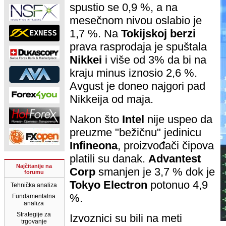
spustio se 0,9 %, a na
mesečnom nivou oslabio je
1,7 %. Na
Tokijskoj berzi
prava rasprodaja je spuštala
Nikkei
i više od 3% da bi na
kraju minus iznosio 2,6 %.
Avgust je doneo najgori pad
Nikkeija od maja.
Nakon što
Intel
nije uspeo da
preuzme "bežičnu" jedinicu
Infineona
, proizvođači čipova
platili su danak.
Advantest
Najčitanije na
Corp
smanjen je 3,7 % dok je
forumu
Tokyo Electron
potonuo 4,9
Tehnička analiza
%.
Fundamentalna
analiza
Strategije za
Izvoznici su bili na meti
trgovanje