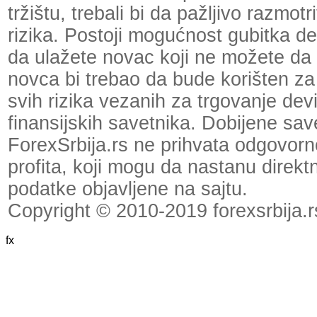
tržištu, trebali bi da pažljivo razmot
rizika. Postoji mogućnost gubitka dela
da ulažete novac koji ne možete da 
novca bi trebao da bude korišten za
svih rizika vezanih za trgovanje dev
finansijskih savetnika. Dobijene save
ForexSrbija.rs ne prihvata odgovornos
profita, koji mogu da nastanu direktno
podatke objavljene na sajtu.
Copyright © 2010-2019 forexsrbija.r
fx