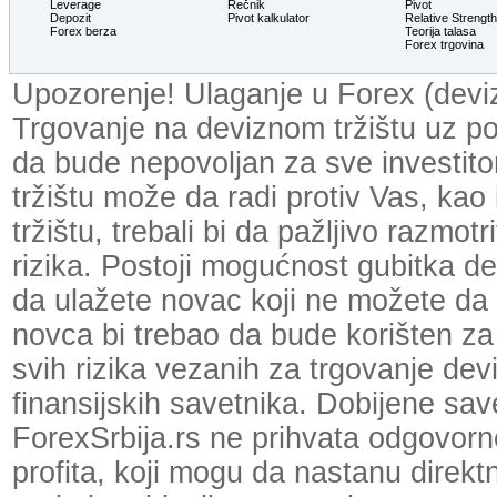
Leverage
Rečnik
Pivot
Depozit
Pivot kalkulator
Relative Strengt
Forex berza
Teorija talasa
Forex trgovina
Upozorenje! Ulaganje u Forex (devizn
Trgovanje na deviznom tržištu uz p
da bude nepovoljan za sve investit
tržištu može da radi protiv Vas, kao
tržištu, trebali bi da pažljivo razmot
rizika. Postoji mogućnost gubitka dela
da ulažete novac koji ne možete da 
novca bi trebao da bude korišten za
svih rizika vezanih za trgovanje dev
finansijskih savetnika. Dobijene save
ForexSrbija.rs ne prihvata odgovornos
profita, koji mogu da nastanu direktno