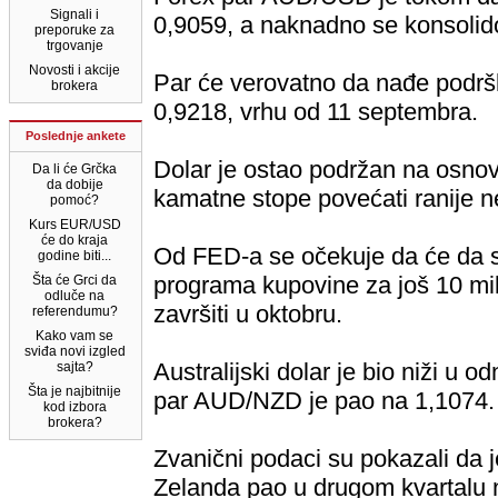
Signali i
0,9059, a naknadno se konsolid
preporuke za
trgovanje
Novosti i akcije
Par će verovatno da nađe podršk
brokera
0,9218, vrhu od 11 septembra.
Poslednje ankete
Dolar je ostao podržan na osno
Da li će Grčka
da dobije
kamatne stope povećati ranije n
pomoć?
Kurs EUR/USD
će do kraja
Od FED-a se očekuje da će da 
godine biti...
programa kupovine za još 10 mili
Šta će Grci da
odluče na
završiti u oktobru.
referendumu?
Kako vam se
sviđa novi izgled
Australijski dolar je bio niži u 
sajta?
Šta je najbitnije
par AUD/NZD je pao na 1,1074.
kod izbora
brokera?
Zvanični podaci su pokazali da 
Zelanda pao u drugom kvartalu n