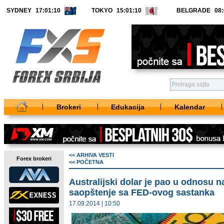
SYDNEY
TOKYO
BELGRADE
Brokeri
Edukacija
Kalendar
<< ARHIVA VESTI
Forex brokeri
<< POČETNA
Australijski dolar je pao u odnosu n
saopštenje sa FED-ovog sastanka
17.09.2014 | 10:50