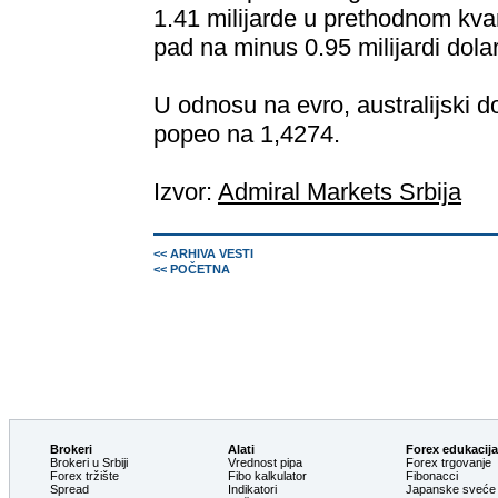
1.41 milijarde u prethodnom kvar
pad na minus 0.95 milijardi dola
U odnosu na evro, australijski 
popeo na 1,4274.
Izvor:
Admiral Markets Srbija
<< ARHIVA VESTI
<< POČETNA
Brokeri
Alati
Forex edukacija
Brokeri u Srbiji
Vrednost pipa
Forex trgovanje
Forex tržište
Fibo kalkulator
Fibonacci
Spread
Indikatori
Japanske sveće