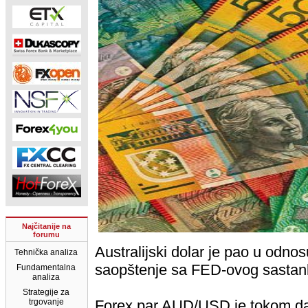
Najčitanije na
forumu
Australijski dolar je pao u odnos
Tehnička analiza
saopštenje sa FED-ovog sastank
Fundamentalna
analiza
Strategije za
trgovanje
Forex par AUD/USD je tokom da