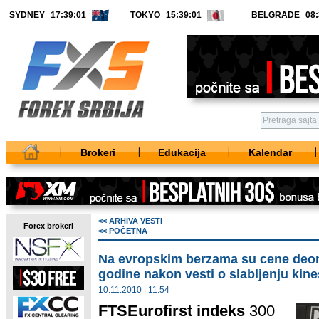
SYDNEY
TOKYO
BELGRADE
Brokeri
Edukacija
Kalendar
<< ARHIVA VESTI
Forex brokeri
<< POČETNA
Na evropskim berzama su cene deonic
godine nakon vesti o slabljenju kin
10.11.2010 | 11:54
FTSEurofirst indeks
300