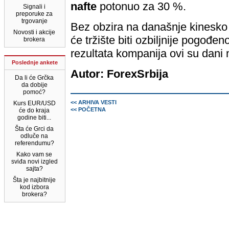
nafte
potonuo za 30 %.
Signali i
preporuke za
trgovanje
Bez obzira na današnje kinesko r
Novosti i akcije
će tržište biti ozbiljnije pogođe
brokera
rezultata kompanija ovi su dani 
Poslednje ankete
Autor: ForexSrbija
Da li će Grčka
da dobije
pomoć?
<< ARHIVA VESTI
Kurs EUR/USD
<< POČETNA
će do kraja
godine biti...
Šta će Grci da
odluče na
referendumu?
Kako vam se
sviđa novi izgled
sajta?
Šta je najbitnije
kod izbora
brokera?