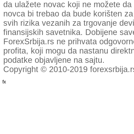
da ulažete novac koji ne možete da 
novca bi trebao da bude korišten za
svih rizika vezanih za trgovanje dev
finansijskih savetnika. Dobijene save
ForexSrbija.rs ne prihvata odgovornos
profita, koji mogu da nastanu direktno
podatke objavljene na sajtu.
Copyright © 2010-2019 forexsrbija.r
fx