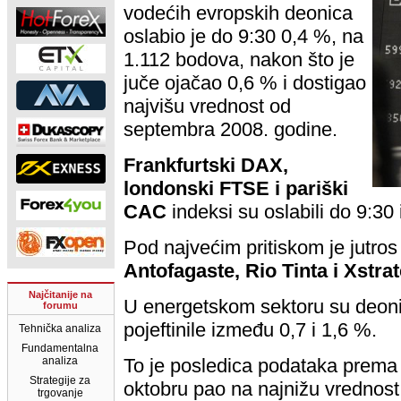
vodećih evropskih deonica
oslabio je do 9:30 0,4 %, na
1.112 bodova, nakon što je
juče ojačao 0,6 % i dostigao
najvišu vrednost od
septembra 2008. godine.
Frankfurtski DAX,
londonski FTSE i pariški
CAC
indeksi su oslabili do 9:30
Pod najvećim pritiskom je jutro
Antofagaste, Rio Tinta i Xstrat
Najčitanije na
U energetskom sektoru su deon
forumu
pojeftinile između 0,7 i 1,6 %.
Tehnička analiza
Fundamentalna
analiza
To je posledica podataka prema
Strategije za
oktobru pao na najnižu vrednost
trgovanje