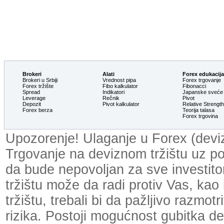
Brokeri
Alati
Forex edukacija
Brokeri u Srbiji
Vrednost pipa
Forex trgovanje
Forex tržište
Fibo kalkulator
Fibonacci
Spread
Indikatori
Japanske sveće
Leverage
Rečnik
Pivot
Depozit
Pivot kalkulator
Relative Strengt
Forex berza
Teorija talasa
Forex trgovina
Upozorenje! Ulaganje u Forex (devizn
Trgovanje na deviznom tržištu uz p
da bude nepovoljan za sve investit
tržištu može da radi protiv Vas, kao
tržištu, trebali bi da pažljivo razmot
rizika. Postoji mogućnost gubitka dela