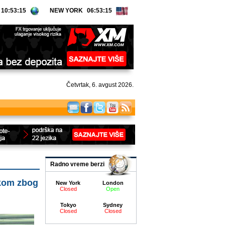
NEW YORK
Četvrtak, 6. avgust 2026.
Radno vreme berzi
skom zbog
New York
London
Closed
Open
Tokyo
Sydney
Closed
Closed