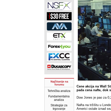
Najčitanije na
forumu
Cene akcija na Wall S
pada cena nafte, dok 
Tehnička analiza
Fundamentalna
Dow Jones je pao za 0,
analiza
Nafta na tržištu u Londo
Strategije za
Americi ostale iznad se
trgovanje