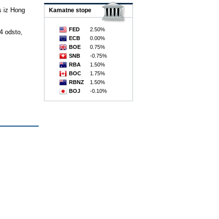
s iz Hong
Kamatne stope
FED
2.50%
4 odsto,
ECB
0.00%
BOE
0.75%
SNB
-0.75%
RBA
1.50%
BOC
1.75%
RBNZ
1.50%
BOJ
-0.10%