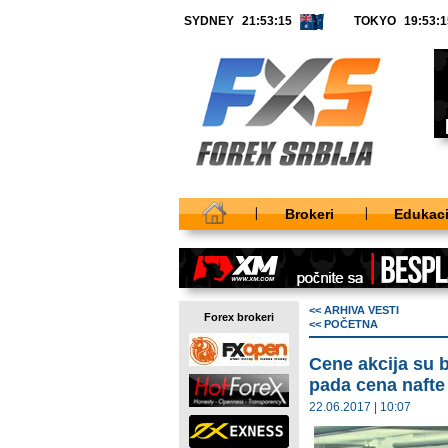
SYDNEY
TOKYO
Brokeri
Edukaci
<< ARHIVA VESTI
Forex brokeri
<< POČETNA
Cene akcija su b
pada cena nafte
22.06.2017 | 10:07