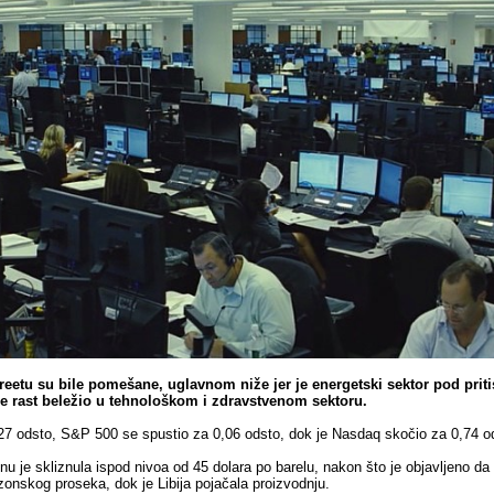
treetu su bile pomešane, uglavnom niže jer je energetski sektor pod pri
se rast beležio u tehnološkom i zdravstvenom sektoru.
27 odsto, S&P 500 se spustio za 0,06 odsto, dok je Nasdaq skočio za 0,74 o
nu je skliznula ispod nivoa od 45 dolara po barelu, nakon što je objavljeno da
zonskog proseka, dok je Libija pojačala proizvodnju.