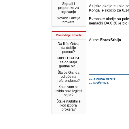
Signali i
Azijske akcije su bile 
preporuke za
Konga je skočio za 0,14
trgovanje
Novosti i akcije
Evropske akcije su pale
brokera
nemački DAX 30 je bio n
Poslednje ankete
Autor:
ForexSrbija
Da li će Grčka
da dobije
pomoć?
Kurs EUR/USD
će do kraja
godine biti...
Šta će Grci da
odluče na
<< ARHIVA VESTI
referendumu?
<< POČETNA
Kako vam se
sviđa novi izgled
sajta?
Šta je najbitnije
kod izbora
brokera?