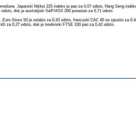
pomešane. Japanski Nikkei 225 indeks je pao za 0,07 odsto, Hang Seng indek
 odsto, dok je australijski S&P/ASX 200 porastao za 0,71 odsto.
. Euro Stoxx 50 je oslabio za 0,43 odsto, francuski CAC 40 se spustio za 0,4
iži za 0,27 odsto, dok je londonski FTSE 100 pao za 0,42 odsto.