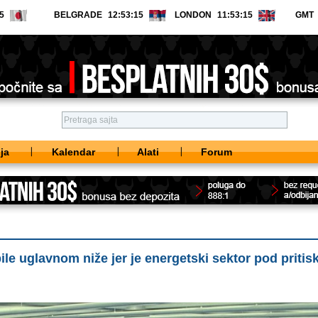
BELGRADE
LONDON
GMT
ja
Kalendar
Alati
Forum
ile uglavnom niže jer je energetski sektor pod priti