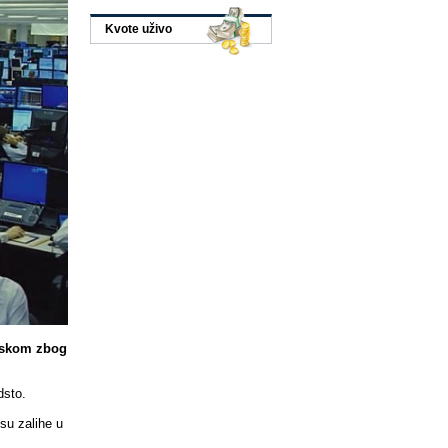
Kvote uživo
tiskom zbog
dsto.
 su zalihe u