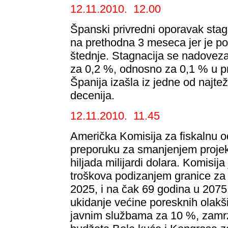
12.11.2010. 12.00
Španski privredni oporavak stag
na prethodna 3 meseca jer je po
štednje. Stagnacija se nadoveza
za 0,2 %, odnosno za 0,1 % u p
Španija izašla iz jedne od najtež
decenija.
12.11.2010. 11.45
Američka Komisija za fiskalnu od
preporuku za smanjenjem projek
hiljada milijardi dolara. Komisija
troškova podizanjem granice za 
2025, i na čak 69 godina u 2075. 
ukidanje većine poresknih olakš
javnim službama za 10 %, zamrz