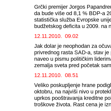
Grčki premijer Jorgos Papandreu
da bude više od 8,1 % BDP-a 20
statistička služba Evropske unij
budžetskog deficita u 2009. na
12.11.2010. 09.02
Jak dolar je neophodan za očuv
privrednog rasta SAD-a, stav j
naveo u pismu političkim lideri
zemalja sveta pred početak sami
12.11.2010. 08.51
Veliko poskupljenje hrane podiglo
oktobru, na najviši nivo u protek
uprkos pooštravanja kreditne po
troškove života. Rast cena je izn