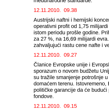
međunarodne standarde.
12.11.2010. 09.38
Austrijski naftni i hemijski kon
operativni profit od 1,75 milijard
istom periodu prošle godine. Pri
za 27 %, na 16,69 milijardi evra. 
zahvaljujući rastu cene nafte i 
12.11.2010. 09.27
Članice Evropske unije i Evrops
sporazum o novom budžetu Unije
su tražile smanjenje potrošnje 
domaćem terenu. Istovremeno, E
političke garancije da će buduć
fondove.
12.11.2010. 09.15