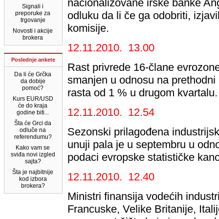
nacionalizovane irske banke Ang
Signali i
odluku da li če ga odobriti, izja
preporuke za
trgovanje
komisije.
Novosti i akcije
brokera
12.11.2010. 13.00
Poslednje ankete
Rast privrede 16-člane evrozone
Da li će Grčka
smanjen u odnosu na prethodni 
da dobije
pomoć?
rasta od 1 % u drugom kvartalu.
Kurs EUR/USD
će do kraja
12.11.2010. 12.54
godine biti...
Šta će Grci da
Sezonski prilagođena industrijsk
odluče na
referendumu?
unuji pala je u septembru u od
Kako vam se
sviđa novi izgled
podaci evropske statističke kanc
sajta?
Šta je najbitnije
12.11.2010. 12.40
kod izbora
brokera?
Ministri finansija vodećih indus
Francuske, Velike Britanije, Itali