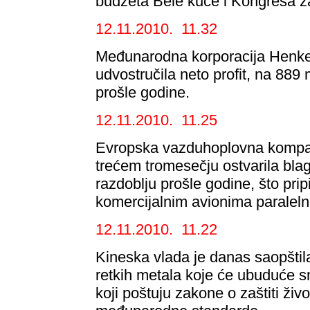
budžeta Bele kuće i Kongresa z
12.11.2010. 11.32
Međunarodna korporacija Henkel
udvostručila neto profit, na 889 
prošle godine.
12.11.2010. 11.25
Evropska vazduhoplovna kompan
trećem tromesečju ostvarila blag
razdoblju prošle godine, što pri
komercijalnim avionima paralel
12.11.2010. 11.22
Kineska vlada je danas saopštila
retkih metala koje će ubuduće s
koji poštuju zakone o zaštiti živo