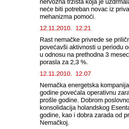
nervozna tržišta koja je uzdrmala
neće biti potreban novac iz priva
mehanizma pomoći.
12.11.2010. 12.21
Rast nemačke privrede se prilič
povećavši aktivnosti u periodu
u odnosu na prethodna 3 meseca
porasla za 2,3 %.
12.11.2010. 12.07
Nemačka energetska kompanija 
godine povećala operativnu zara
prošle godine. Dobrom poslovnom
konsolidacija holandskog Esent
godine, kao i dobra zarada od pr
Nemačkoj.