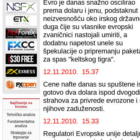
Evro je danas snažno oscilirao
prema dolaru i jenu, podstaknut
neizvesnošću oko irskog držav
duga čije su vlasnike evropski
zvaničnici nastojali umiriti, a
dodatnu napetost unele su
špekulacije o pripremanju paket
za spas "keltskog tigra".
12.11.2010. 15.37
Cene nafte danas su spuštene i
gotovo dva dolara ispod dvogod
strahova za privrede evrozone i
Najčitanije na
forumu
njihove zaduženosti.
Tehnička analiza
12.11.2010. 15.33
Fundamentalna
analiza
Regulatori Evropske unije detaljn
Strategije za
trgovanje