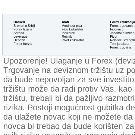
Brokeri
Alati
Forex edukacija
Brokeri u Srbiji
Vrednost pipa
Forex trgovanje
Forex tržište
Fibo kalkulator
Fibonacci
Spread
Indikatori
Japanske sveće
Leverage
Rečnik
Pivot
Depozit
Pivot kalkulator
Relative Strengt
Forex berza
Teorija talasa
Forex trgovina
Upozorenje! Ulaganje u Forex (devizn
Trgovanje na deviznom tržištu uz p
da bude nepovoljan za sve investit
tržištu može da radi protiv Vas, kao
tržištu, trebali bi da pažljivo razmot
rizika. Postoji mogućnost gubitka dela
da ulažete novac koji ne možete da 
novca bi trebao da bude korišten za