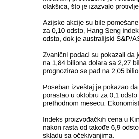
olakšica, što je izazvalo protivlj
Azijske akcije su bile pomešane
za 0,10 odsto, Hang Seng inde
odsto, dok je australijski S&P/
Zvanični podaci su pokazali da 
na 1,84 biliona dolara sa 2,27 
prognozirao se pad na 2,05 bilio
Poseban izveštaj je pokazao da 
porastao u oktobru za 0,1 odsto
prethodnom mesecu. Ekonomisti s
Indeks proizvođačkih cena u Kin
nakon rasta od takođe 6,9 odsto
skladu sa očekivanjima.