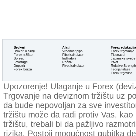
Brokeri
Alati
Forex edukacija
Brokeri u Srbiji
Vrednost pipa
Forex trgovanje
Forex tržište
Fibo kalkulator
Fibonacci
Spread
Indikatori
Japanske sveće
Leverage
Rečnik
Pivot
Depozit
Pivot kalkulator
Relative Strengt
Forex berza
Teorija talasa
Forex trgovina
Upozorenje! Ulaganje u Forex (devizn
Trgovanje na deviznom tržištu uz p
da bude nepovoljan za sve investit
tržištu može da radi protiv Vas, kao
tržištu, trebali bi da pažljivo razmot
rizika. Postoji mogućnost gubitka dela