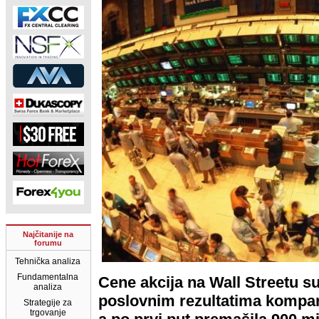
Najčitanije na
forumu
Tehnička analiza
Fundamentalna
Cene akcija na Wall Streetu s
analiza
poslovnim rezultatima kompani
Strategije za
trgovanje