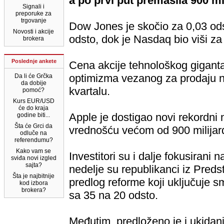
a po prvi put premašila 900 mi
Signali i
preporuke za
trgovanje
Dow Jones je skočio za 0,03 od
Novosti i akcije
odsto, dok je Nasdaq bio viši za
brokera
Poslednje ankete
Cena akcije tehnološkog giganta
optimizma vezanog za prodaju 
Da li će Grčka
da dobije
kvartalu.
pomoć?
Kurs EUR/USD
će do kraja
Apple je dostigao novi rekordni n
godine biti...
Šta će Grci da
vrednošću većom od 900 milijard
odluče na
referendumu?
Kako vam se
Investitori su i dalje fokusiran
sviđa novi izgled
sajta?
nedelje su republikanci iz Pred
Šta je najbitnije
predlog reforme koji uključuje
kod izbora
brokera?
sa 35 na 20 odsto.
Međutim, predloženo je i ukidan