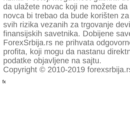
da ulažete novac koji ne možete da 
novca bi trebao da bude korišten za
svih rizika vezanih za trgovanje dev
finansijskih savetnika. Dobijene save
ForexSrbija.rs ne prihvata odgovornos
profita, koji mogu da nastanu direktno
podatke objavljene na sajtu.
Copyright © 2010-2019 forexsrbija.r
fx