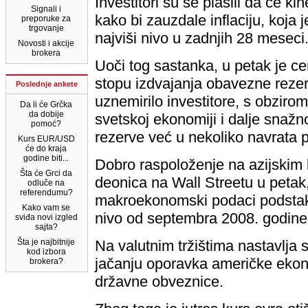
Investitori su se plašili da će k
Signali i
kako bi zauzdale inflaciju, koja 
preporuke za
trgovanje
najviši nivo u zadnjih 28 meseci
Novosti i akcije
brokera
Uoči tog sastanka, u petak je c
stopu izdvajanja obavezne rezerv
Poslednje ankete
uznemirilo investitore, s obzirom
Da li će Grčka
da dobije
svetskoj ekonomiji i dalje snažn
pomoć?
rezerve već u nekoliko navrata 
Kurs EUR/USD
će do kraja
godine biti...
Dobro raspoloženje na azijskim 
Šta će Grci da
deonica na Wall Streetu u petak,
odluče na
referendumu?
makroekonomski podaci podstakl
Kako vam se
nivo od septembra 2008. godine
sviđa novi izgled
sajta?
Šta je najbitnije
Na valutnim tržištima nastavlja 
kod izbora
jačanju oporavka američke ekono
brokera?
državne obveznice.