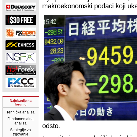
makroekonomski podaci koji uka
Najčitanije na
forumu
Tehnička analiza
Fundamentalna
analiza
odsto.
Strategije za
trgovanje