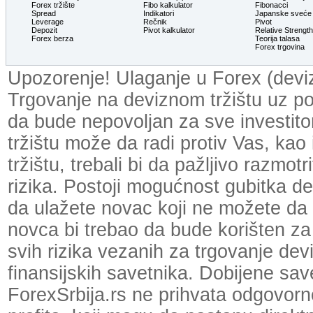
Forex tržište
Fibo kalkulator
Fibonacci
Spread
Indikatori
Japanske sveće
Leverage
Rečnik
Pivot
Depozit
Pivot kalkulator
Relative Strengt
Forex berza
Teorija talasa
Forex trgovina
Upozorenje! Ulaganje u Forex (devizn
Trgovanje na deviznom tržištu uz p
da bude nepovoljan za sve investit
tržištu može da radi protiv Vas, kao
tržištu, trebali bi da pažljivo razmot
rizika. Postoji mogućnost gubitka dela
da ulažete novac koji ne možete da 
novca bi trebao da bude korišten za
svih rizika vezanih za trgovanje dev
finansijskih savetnika. Dobijene save
ForexSrbija.rs ne prihvata odgovornos