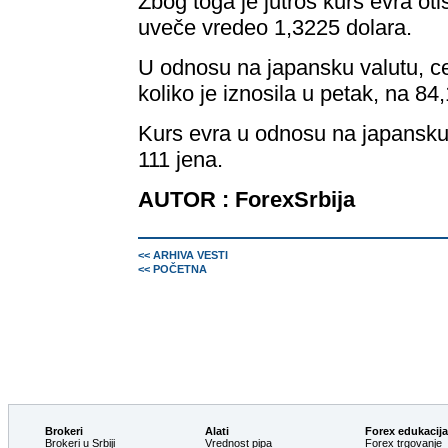
Zbog toga je jutros kurs evra ot
uveče vredeo 1,3225 dolara.
U odnosu na japansku valutu, ce
koliko je iznosila u petak, na 84
Kurs evra u odnosu na japansku 
111 jena.
AUTOR : ForexSrbija
<< ARHIVA VESTI
<< POČETNA
Brokeri
Alati
Forex edukacija
Brokeri u Srbiji
Vrednost pipa
Forex trgovanje