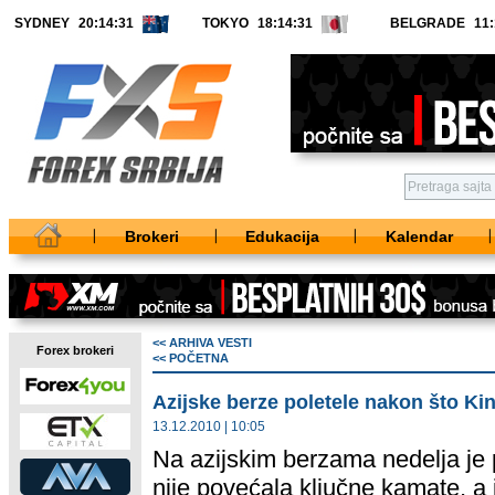
SYDNEY
TOKYO
BELGRADE
Brokeri
Edukacija
Kalendar
<< ARHIVA VESTI
Forex brokeri
<< POČETNA
Azijske berze poletele nakon što Ki
13.12.2010 | 10:05
Na azijskim berzama nedelja je 
nije povećala ključne kamate, a i