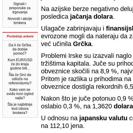
Signali i
Na azijske berze negativno delu
preporuke za
trgovanje
posledica
jačanja dolara
.
Novosti i akcije
brokera
Ulagače zabrinjavaju i
finansijs
evrozone mogli da nateraju da za
Poslednje ankete
već učinila
Grčka
.
Da li će Grčka
da dobije
pomoć?
Problemi Irske su izazvali nagl
Kurs EUR/USD
tržištima kapitala. Juče su prih
će do kraja
godine biti...
obveznice skočili na 8,9 %, najvi
Šta će Grci da
Pritom je razlika u prihodima na
odluče na
referendumu?
obveznice dostigla rekordnih 6,
Kako vam se
sviđa novi izgled
Nakon što je juče potonuo 0,9 %,
sajta?
Šta je najbitnije
oslabio 0,3 %, na 1,3620
dolara
kod izbora
brokera?
U odnosu na
japansku valutu
c
na 112,10 jena.