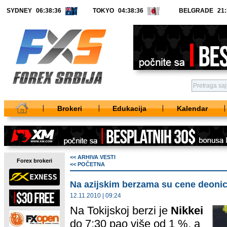
SYDNEY
TOKYO
BELGRADE
Brokeri
Edukacija
Kalendar
<< ARHIVA VESTI
Forex brokeri
<< POČETNA
Na azijskim berzama su cene deonic
12.11.2010 | 09:24
Na Tokijskoj berzi je
Nikkei
do 7:30 pao više od 1 %, a