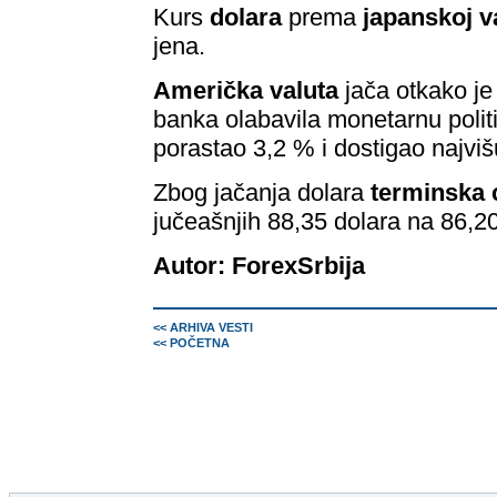
Kurs
dolara
prema
japanskoj va
jena.
Američka valuta
jača otkako je
banka olabavila monetarnu polit
porastao 3,2 % i dostigao najviš
Zbog jačanja dolara
terminska 
jučeašnjih 88,35 dolara na 86,20
Autor: ForexSrbija
<< ARHIVA VESTI
<< POČETNA