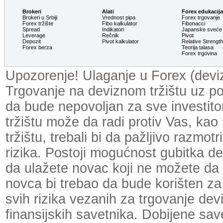
Brokeri
Alati
Forex edukacija
Brokeri u Srbiji
Vrednost pipa
Forex trgovanje
Forex tržište
Fibo kalkulator
Fibonacci
Spread
Indikatori
Japanske sveće
Leverage
Rečnik
Pivot
Depozit
Pivot kalkulator
Relative Strengt
Forex berza
Teorija talasa
Forex trgovina
Upozorenje! Ulaganje u Forex (devizn
Trgovanje na deviznom tržištu uz p
da bude nepovoljan za sve investit
tržištu može da radi protiv Vas, kao
tržištu, trebali bi da pažljivo razmot
rizika. Postoji mogućnost gubitka dela
da ulažete novac koji ne možete da 
novca bi trebao da bude korišten za
svih rizika vezanih za trgovanje dev
finansijskih savetnika. Dobijene save