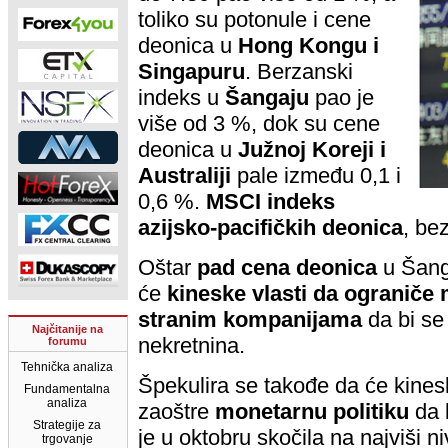
toliko su potonule i cene
deonica u
Hong Kongu i
Singapuru
. Berzanski
indeks u
Šangaju
pao je
više od 3 %, dok su cene
deonica u
Južnoj Koreji i
Australiji
pale između 0,1 i
0,6 %.
MSCI indeks
azijsko-pacifičkih deonica
, be
Oštar
pad cena deonica
u Šanga
će
kineske vlasti da ograniče
stranim kompanijama
da bi se
Najčitanije na
nekretnina.
forumu
Tehnička analiza
Špekulira se takođe da će kines
Fundamentalna
analiza
zaoštre
monetarnu politiku
da b
Strategije za
je u oktobru skočila na najviši n
trgovanje