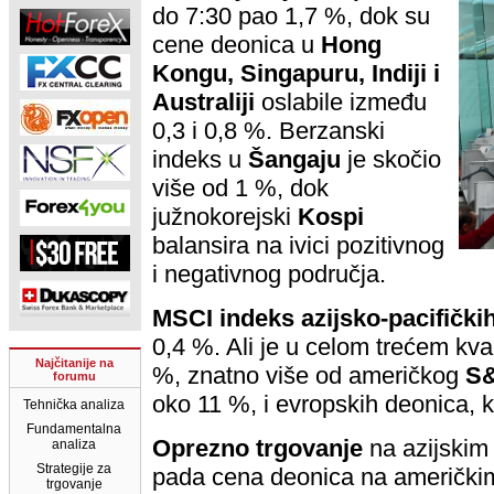
do 7:30 pao 1,7 %, dok su
cene deonica u
Hong
Kongu, Singapuru, Indiji i
Australiji
oslabile između
0,3 i 0,8 %. Berzanski
indeks u
Šangaju
je skočio
više od 1 %, dok
južnokorejski
Kospi
balansira na ivici pozitivnog
i negativnog područja.
MSCI indeks azijsko-pacifički
0,4 %. Ali je u celom trećem kva
Najčitanije na
%, znatno više od američkog
S&
forumu
oko 11 %, i evropskih deonica, 
Tehnička analiza
Fundamentalna
Oprezno trgovanje
na azijskim
analiza
Strategije za
pada cena deonica na američkim 
trgovanje