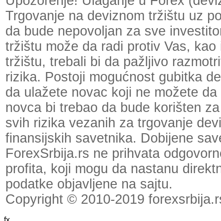
Upozorenje! Ulaganje u Forex (devizn
Trgovanje na deviznom tržištu uz p
da bude nepovoljan za sve investit
tržištu može da radi protiv Vas, kao
tržištu, trebali bi da pažljivo razmot
rizika. Postoji mogućnost gubitka dela
da ulažete novac koji ne možete da 
novca bi trebao da bude korišten za
svih rizika vezanih za trgovanje dev
finansijskih savetnika. Dobijene save
ForexSrbija.rs ne prihvata odgovornos
profita, koji mogu da nastanu direktno
podatke objavljene na sajtu.
Copyright © 2010-2019 forexsrbija.r
fx