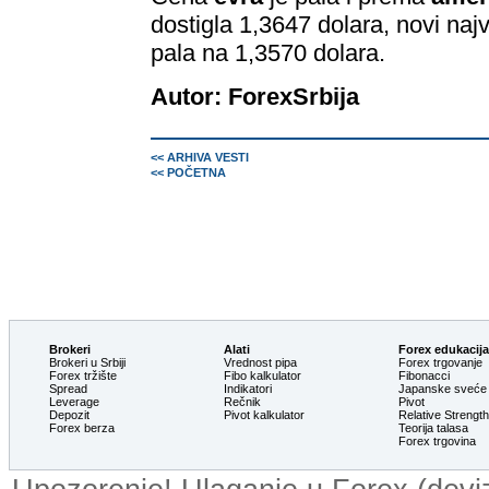
dostigla 1,3647 dolara, novi najv
pala na 1,3570 dolara.
Autor: ForexSrbija
<< ARHIVA VESTI
<< POČETNA
Brokeri
Alati
Forex edukacija
Brokeri u Srbiji
Vrednost pipa
Forex trgovanje
Forex tržište
Fibo kalkulator
Fibonacci
Spread
Indikatori
Japanske sveće
Leverage
Rečnik
Pivot
Depozit
Pivot kalkulator
Relative Strengt
Forex berza
Teorija talasa
Forex trgovina