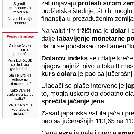
zabrinjavaju
protesti širom ze
Signali i
preporuke za
budžetske štednje, što bi moglo
trgovanje
finansija u prezaduženim zemlj
Novosti i akcije
brokera
Na valutnim tržištima je
dolar
i 
Poslednje ankete
dalje
labavljenje monetarne po
da bi se podstakao rast američk
Da li će Grčka
da dobije
pomoć?
Dolarov indeks
se i dalje kreć
Kurs EUR/USD
njegov najniži nivo u toku 8 me
će do kraja
godine biti...
kurs dolara
je pao sa jučerašnj
Šta će Grci da
odluče na
referendumu?
Ulagači se plaše intervencije
ja
Kako vam se
to, mogla uskoro da dodatno ola
sviđa novi izgled
sajta?
sprečila jačanje jena
.
Šta je najbitnije
kod izbora
Zasad japanska valuta jača i pre
brokera?
pao sa jučerašnjih 113,65 na 113
Cena
evra
je pala i prema
amer