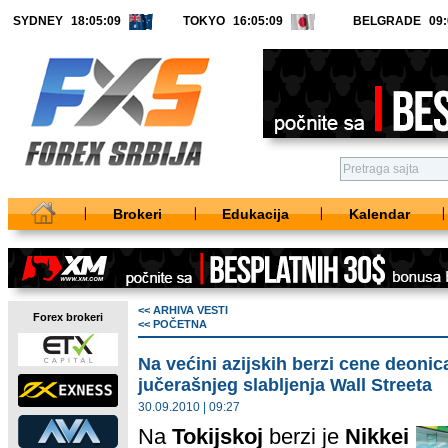
SYDNEY
TOKYO
BELGRADE
Brokeri
Edukacija
Kalendar
<< ARHIVA VESTI
Forex brokeri
<< POČETNA
Na većini azijskih berzi cene deonica
jučerašnjeg slabljenja Wall Streeta
30.09.2010 | 09:27
Na
Tokijskoj
berzi je
Nikkei