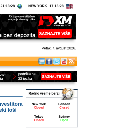
NEW YORK
Petak, 7. avgust 2026.
Radno vreme berzi
vestitora
New York
London
Closed
Closed
eki loši
Tokyo
Sydney
Closed
Open