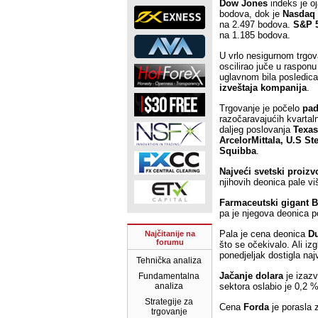
Dow Jones
indeks je o
bodova, dok je
Nasdaq
na 2.497 bodova.
S&P 
na 1.185 bodova.
U vrlo nesigurnom trgo
oscilirao juče u rasponu
uglavnom bila posledic
izveštaja kompanija
.
Trgovanje je počelo
pad
razočaravajućih kvartaln
daljeg poslovanja
Texas
ArcelorMittala, U.S Ste
Squibba
.
Najveći svetski proizv
njihovih deonica pale v
Farmaceutski gigant
B
pa je njegova deonica po
Pala je cena deonica
D
Najčitanije na
forumu
što se očekivalo. Ali iz
ponedjeljak dostigla naj
Tehnička analiza
Jačanje dolara
je izazv
Fundamentalna
analiza
sektora oslabio je 0,2 %
Strategije za
Cena
Forda
je porasla 
trgovanje