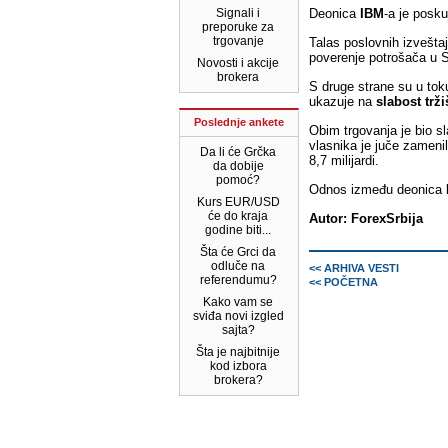
Signali i
Deonica
IBM
-a je posku
preporuke za
trgovanje
Talas poslovnih izvešta
poverenje potrošača u
Novosti i akcije
brokera
S druge strane su u to
ukazuje na
slabost trži
Poslednje ankete
Obim trgovanja je bio 
vlasnika je juče zameni
Da li će Grčka
8,7 milijardi.
da dobije
pomoć?
Odnos između deonica koj
Kurs EUR/USD
će do kraja
Autor: ForexSrbija
godine biti...
Šta će Grci da
odluče na
<< ARHIVA VESTI
referendumu?
<< POČETNA
Kako vam se
sviđa novi izgled
sajta?
Šta je najbitnije
kod izbora
brokera?