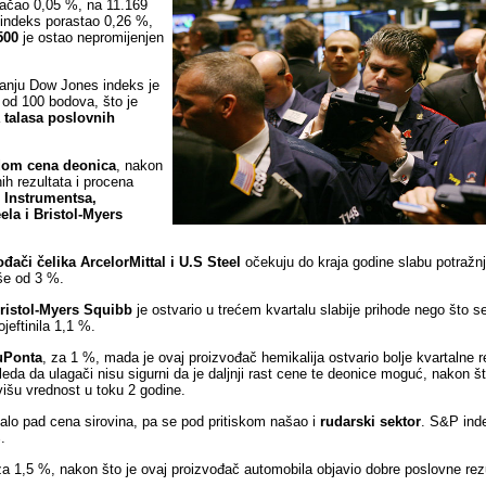
jačao 0,05 %, na 11.169
indeks porastao 0,26 %,
500
je ostao nepromijenjen
vanju Dow Jones indeks je
 od 100 bodova, što je
a
talasa poslovnih
om cena deonica
, nakon
ih rezultata i procena
 Instrumentsa,
ela i Bristol-Myers
ođači čelika
ArcelorMittal i U.S Steel
očekuju do kraja godine slabu potražn
iše od 3 %.
ristol-Myers Squibb
je ostvario u trećem kvartalu slabije prihode nego što s
jeftinila 1,1 %.
uPonta
, za 1 %, mada je ovaj proizvođač hemikalija ostvario bolje kvartalne 
gleda da ulagači nisu sigurni da je daljnji rast cene te deonice moguć, nakon št
višu vrednost u toku 2 godine.
alo pad cena sirovina, pa se pod pritiskom našao i
rudarski sektor
. S&P ind
.
za 1,5 %, nakon što je ovaj proizvođač automobila objavio dobre poslovne rezu