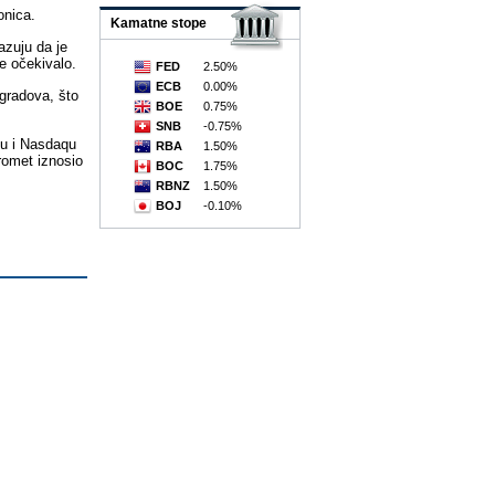
onica.
Kamatne stope
azuju da je
e očekivalo.
FED
2.50%
ECB
0.00%
 gradova, što
BOE
0.75%
SNB
-0.75%
eu i Nasdaqu
RBA
1.50%
romet iznosio
BOC
1.75%
RBNZ
1.50%
BOJ
-0.10%