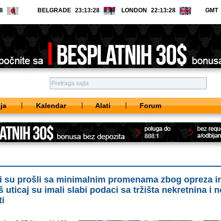
BELGRADE
LONDON
GMT
ja
Kalendar
Alati
Forum
i su prošli sa minimalnim promenama zbog opreza in
š uticaj su imali slabi podaci sa tržišta nekretnina i n
ti