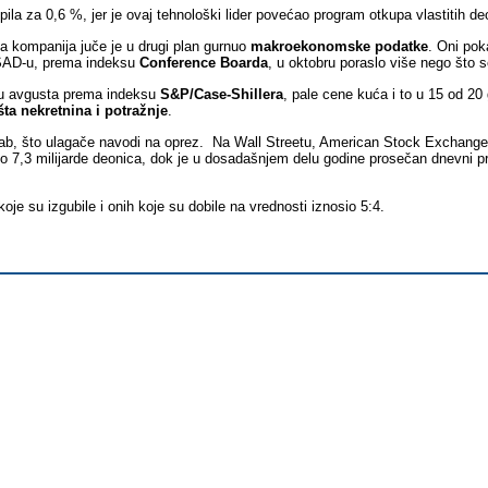
pila za 0,6 %, jer je ovaj tehnološki lider povećao program otkupa vlastitih de
ja kompanija juče je u drugi plan gurnuo
makroekonomske podatke
. Oni pok
 SAD-u, prema indeksu
Conference Boarda
, u oktobru poraslo više nego što s
ku avgusta prema indeksu
S&P/Case-Shillera
, pale cene kuća i to u 15 od 20
šta nekretnina i potražnje
.
slab, što ulagače navodi na oprez. Na Wall Streetu, American Stock Exchang
lo 7,3 milijarde deonica, dok je u dosadašnjem delu godine prosečan dnevni p
e su izgubile i onih koje su dobile na vrednosti iznosio 5:4.