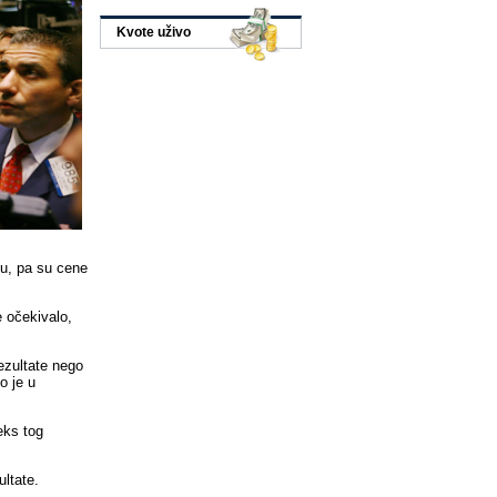
Kvote uživo
ju, pa su cene
e očekivalo,
rezultate nego
o je u
eks tog
ltate.