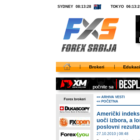
SYDNEY
TOKYO
Brokeri
Edukaci
<< ARHIVA VESTI
Forex brokeri
<< POČETNA
Američki indeks
uoči izbora, a lo
poslovni rezulta
27.10.2010 | 08:48