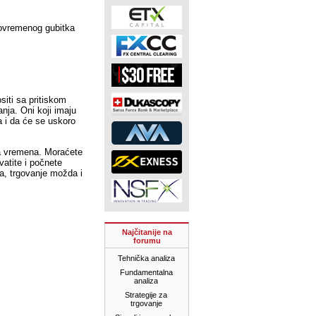
 povremenog gubitka
ositi sa pritiskom
anja. Oni koji imaju
a i da će se uskoro
ta vremena. Moraćete
hvatite i počnete
va, trgovanje možda i
Najčitanije na
forumu
Tehnička analiza
Fundamentalna
analiza
Strategije za
trgovanje