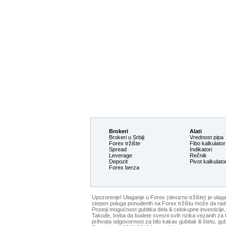
Brokeri
Alati
Brokeri u Srbiji
Vrednost pipa
Forex tržište
Fibo kalkulator
Spread
Indikatori
Leverage
Rečnik
Depozit
Pivot kalkulato
Forex berza
Upozorenje! Ulaganje u Forex (devizno tržište) je ulag
stepen poluga ponuđenih na Forex tržištu može da radi pr
Postoji mogućnost gubitka dela ili celokupne investicij
Takođe, treba da budete svesni svih rizika vezanih za t
prihvata odgovornost za bilo kakav gubitak ili štetu, gubi