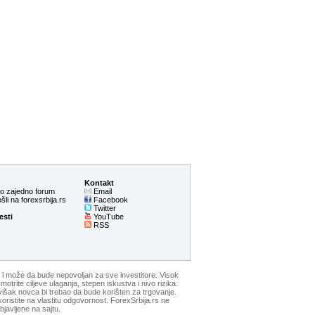
Kontakt
mo zajedno forum
Email
li na forexsrbija.rs
Facebook
Twitter
esti
YouTube
RSS
 i može da bude nepovoljan za sve investitore. Visok
trite ciljeve ulaganja, stepen iskustva i nivo rizika.
 višak novca bi trebao da bude korišten za trgovanje.
oristite na vlastitu odgovornost. ForexSrbija.rs ne
bjavljene na sajtu.