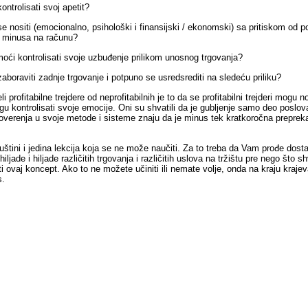
ontrolisati svoj apetit?
se nositi (emocionalno, psihološki i finansijski / ekonomski) sa pritiskom od
i minusa na računu?
moći kontrolisati svoje uzbuđenje prilikom unosnog trgovanja?
zaboraviti zadnje trgovanje i potpuno se usredsrediti na sledeću priliku?
i profitabilne trejdere od neprofitabilnih je to da se profitabilni trejderi mogu n
ogu kontrolisati svoje emocije. Oni su shvatili da je gubljenje samo deo poslov
overenja u svoje metode i sisteme znaju da je minus tek kratkoročna preprek
uštini i jedina lekcija koja se ne može naučiti. Za to treba da Vam prođe dos
hiljade i hiljade različitih trgovanja i različitih uslova na tržištu pre nego što s
ti ovaj koncept. Ako to ne možete učiniti ili nemate volje, onda na kraju kraje
s.