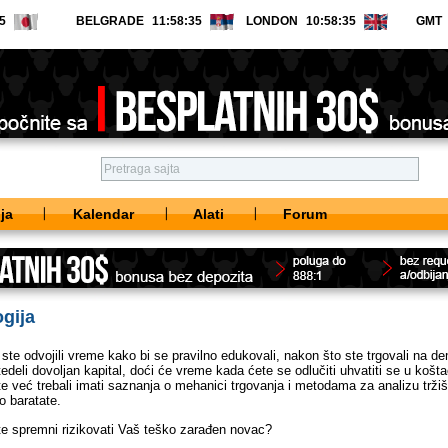
BELGRADE
LONDON
GMT
ja
Kalendar
Alati
Forum
ogija
ste odvojili vreme kako bi se pravilno edukovali, nakon što ste trgovali na d
tedeli dovoljan kapital, doći će vreme kada ćete se odlučiti uhvatiti se u košt
te već trebali imati saznanja o mehanici trgovanja i metodama za analizu trži
 baratate.
 ste spremni rizikovati Vaš teško zarađen novac?