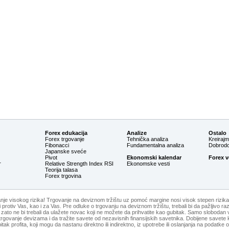
Forex edukacija
Analize
Ostalo
Forex trgovanje
Tehnička analiza
Kreiraj
Fibonacci
Fundamentalna analiza
Dobrodoš
Japanske sveće
Pivot
Ekonomski kalendar
Forex v
r
Relative Strength Index RSI
Ekonomske vesti
Teorija talasa
Forex trgovina
anje visokog rizika! Trgovanje na deviznom tržištu uz pomoć margine nosi visok stepen rizika
otiv Vas, kao i za Vas. Pre odluke o trgovanju na deviznom tržištu, trebali bi da pažljivo razmo
e, zato ne bi trebali da ulažete novac koji ne možete da prihvatite kao gubitak. Samo slobodan
rgovanje devizama i da tražite savete od nezavisnih finansijskih savetnika. Dobijene savete k
tak profita, koji mogu da nastanu direktno ili indirektno, iz upotrebe ili oslanjanja na podatke o