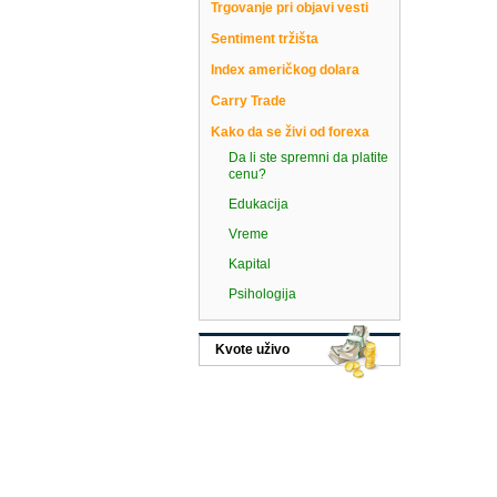
Trgovanje pri objavi vesti
Sentiment tržišta
Index američkog dolara
Carry Trade
Kako da se živi od forexa
Da li ste spremni da platite
cenu?
Edukacija
Vreme
Kapital
Psihologija
Kvote uživo