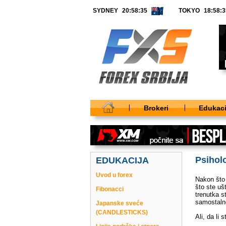
SYDNEY
TOKYO
Brokeri
Edukaci
Psihol
EDUKACIJA
Uvod u forex
Nakon što 
što ste uš
Fibonacci
trenutka s
samostalno
Japanske sveće
(CANDLESTICKS)
Ali, da li