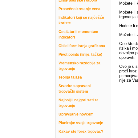
Linije podrške i otpora
Možete li k
Prosečno kretanje cena
Možete li 
trgovanja 
Indikatori koji se najčešće
koriste
Hoćete li 
Oscilatori i momentum
Možete li 
indikatori
Ono što del
Oblici formiranja grafikona
rizika i m
dovoljno p
Pivot points (linije, tačke)
oporaviti.
Vremensko razdoblje za
Ovo je u s
trgovanje
proći kroz 
primenjiva
Teorija talasa
nije za Va
Stvorite sopstveni
trgovački sistem
Najbolji i najgori sati za
trgovanje
Upravljanje novcem
Planirajte svoje trgovanje
Kakav ste forex trgovac?