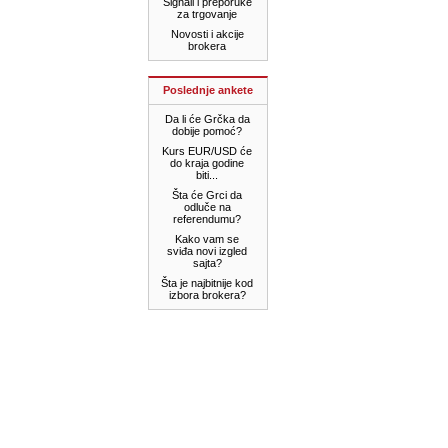
Signali i preporuke
za trgovanje
Novosti i akcije
brokera
Poslednje ankete
Da li će Grčka da
dobije pomoć?
Kurs EUR/USD će
do kraja godine
biti...
Šta će Grci da
odluče na
referendumu?
Kako vam se
sviđa novi izgled
sajta?
Šta je najbitnije kod
izbora brokera?