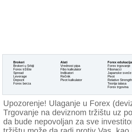
Brokeri
Alati
Forex edukacija
Brokeri u Srbiji
Vrednost pipa
Forex trgovanje
Forex tržište
Fibo kalkulator
Fibonacci
Spread
Indikatori
Japanske sveće
Leverage
Rečnik
Pivot
Depozit
Pivot kalkulator
Relative Strengt
Forex berza
Teorija talasa
Forex trgovina
Upozorenje! Ulaganje u Forex (devizn
Trgovanje na deviznom tržištu uz p
da bude nepovoljan za sve investit
tržištu može da radi protiv Vas, kao