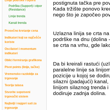
Linije podrške i otpora
postignuta tačka pre povr
Podrška (Support) i otpor
Kada tržište ponovo kre
(Resistance)
nego što je započeo pov
Linije trenda
Kanali trenda
Prosečno kretanje cena
Uzlazna linija se crta na
Indikatori koji se najčešće
podrške na dnu (dolina - 
koriste
se crta na vrhu, gde lako
Oscilatori i momentum
indikatori
Oblici formiranja grafikona
Da bi kreirali rastući (u
Pivot points (linije, tačke)
paralelne linije sa linij
Vremensko razdoblje za
pozicije u kojoj se dodiru
trgovanje
silazni (padajući) kanal,
Teorija talasa
linijom silaznog trenda i 
Stvorite sopstveni
dodiruje zadnja dolina.
trgovački sistem
Najbolji i najgori sati za
trgovanje