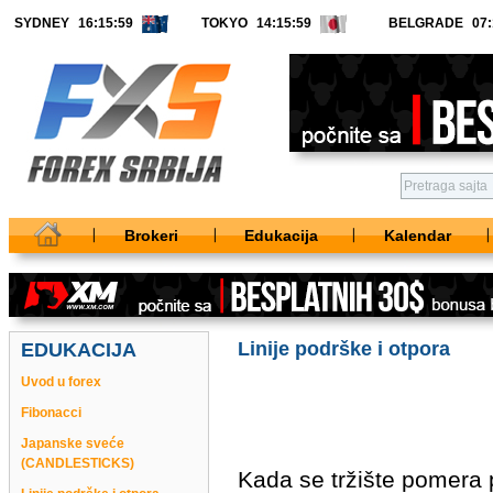
SYDNEY
TOKYO
BELGRADE
Brokeri
Edukacija
Kalendar
Linije podrške i otpora
EDUKACIJA
Uvod u forex
Fibonacci
Japanske sveće
(CANDLESTICKS)
Kada se tržište pomera 