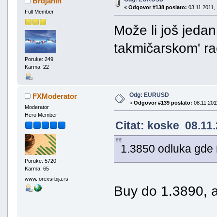
Brdjanin
«
Odgovor #138 poslato:
03.11.2011, 
Full Member
Može li još jeda
takmičarskom' ra
Poruke: 249
Karma: 22
Odg: EURUSD
FXModerator
«
Odgovor #139 poslato:
08.11.2011
Moderator
Hero Member
Citat: koske 08.11.
1.3850 odluka gde 
Poruke: 5720
Karma: 65
www.forexsrbija.rs
Buy do 1.3890, a