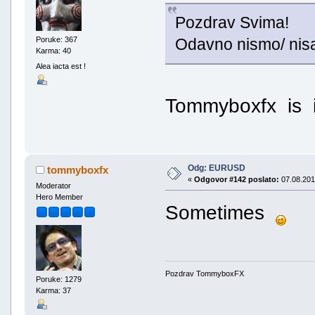
Pozdrav Svima!
Odavno nismo/ nisam
Poruke: 367
Karma: 40
Alea iacta est !
Tommyboxfx is 
Odg: EURUSD
tommyboxfx
«
Odgovor #142 poslato:
07.08.201
Moderator
Hero Member
Sometimes
Pozdrav TommyboxFX
Poruke: 1279
Karma: 37