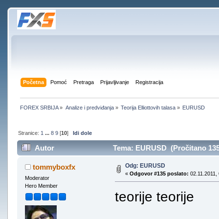
Početna
Pomoć
Pretraga
Prijavljivanje
Registracija
FOREX SRBIJA
»
Analize i predviđanja
»
Teorija Elliottovih talasa
»
EURUSD
Stranice:
1
...
8
9
[
10
]
Idi dole
Autor
Tema: EURUSD (Pročitano 135
Odg: EURUSD
tommyboxfx
«
Odgovor #135 poslato:
02.11.2011, 
Moderator
Hero Member
teorije teorije