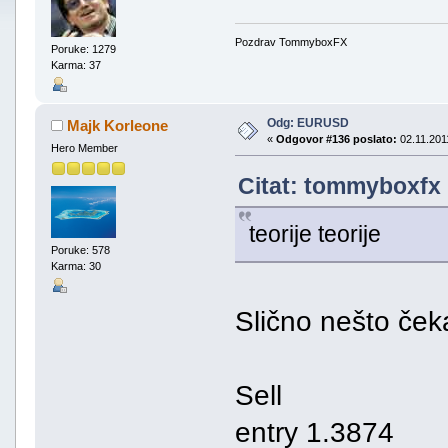
Pozdrav TommyboxFX
Poruke: 1279
Karma: 37
Odg: EURUSD
Majk Korleone
«
Odgovor #136 poslato:
02.11.2011
Hero Member
Citat: tommyboxfx 
teorije teorije
Poruke: 578
Karma: 30
Slično nešto ček
Sell
entry 1.3874