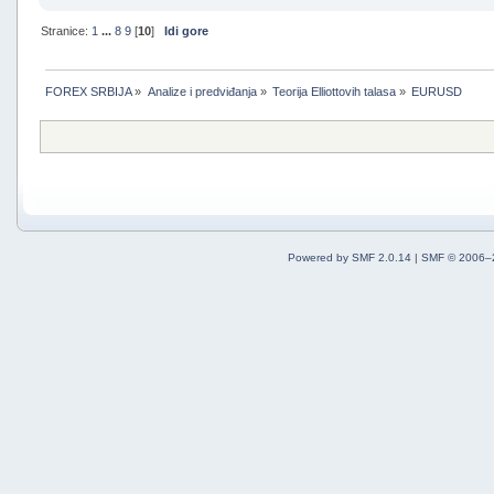
Stranice:
1
...
8
9
[
10
]
Idi gore
FOREX SRBIJA
»
Analize i predviđanja
»
Teorija Elliottovih talasa
»
EURUSD
Powered by SMF 2.0.14
|
SMF © 2006–2