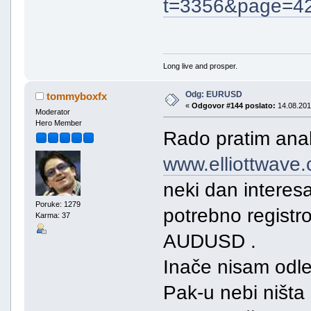
t=3356&page=4
Long live and prosper.
Odg: EURUSD
tommyboxfx
«
Odgovor #144 poslato:
14.08.201
Moderator
Hero Member
Rado pratim anal
www.elliottwave
neki dan interes
Poruke: 1279
potrebno registro
Karma: 37
AUDUSD .
Inače nisam odle
Pak-u nebi ništa