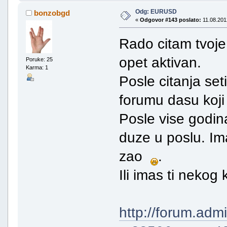
Odg: EURUSD
bonzobgd
«
Odgovor #143 poslato:
11.08.201
Rado citam tvoje
opet aktivan.
Poruke: 25
Karma: 1
Posle citanja se
forumu dasu koji 
Posle vise godina 
duze u poslu. Ima
zao
.
Ili imas ti nekog 
http://forum.ad