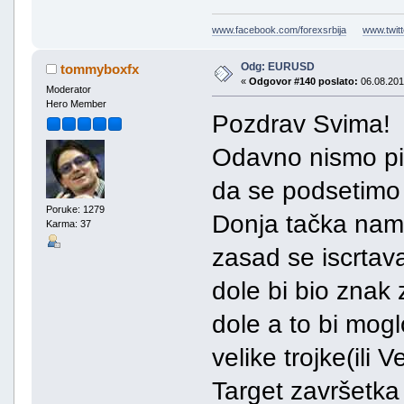
www.facebook.com/forexsrbija
www.twitt
Odg: EURUSD
tommyboxfx
«
Odgovor #140 poslato:
06.08.201
Moderator
Hero Member
Pozdrav Svima!
Odavno nismo pi
da se podsetimo 
Poruke: 1279
Donja tačka nam j
Karma: 37
zasad se iscrtav
dole bi bio znak 
dole a to bi mogl
velike trojke(ili V
Target završetka