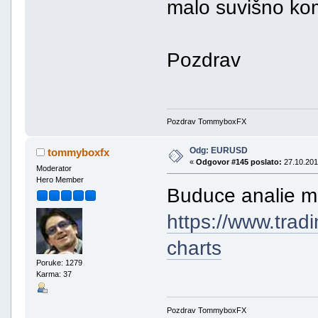
malo suvišno kom
Pozdrav
Pozdrav TommyboxFX
Odg: EURUSD
tommyboxfx
«
Odgovor #145 poslato:
27.10.201
Moderator
Hero Member
Buduce analie moz
https://www.trad
charts
Poruke: 1279
Karma: 37
Pozdrav TommyboxFX