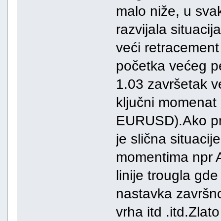
malo niže, u sva
razvijala situaci
veći retracement
početka većeg pe
1.03 završetak vel
ključni momenat
EURUSD).Ako pra
je slična situaci
momentima npr A
linije trougla gd
nastavka završn
vrha itd .itd.Zlat