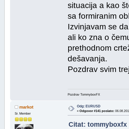
situacija a kao š
sa formiranim obl
Izvinjavam se da
ali ko zna o čem
prethodnom crtež
dešavanja.
Pozdrav svim tre
Pozdrav TommyboxFX
Odg: EURUSD
markot
«
Odgovor #141 poslato:
06.08.201
Sr. Member
Citat: tommyboxfx 