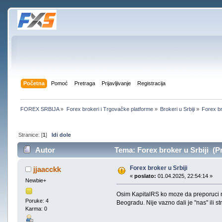
Početna
Pomoć
Pretraga
Prijavljivanje
Registracija
FOREX SRBIJA
»
Forex brokeri i Trgovačke platforme
»
Brokeri u Srbiji
»
Forex br
Stranice: [
1
]
Idi dole
Autor
Tema: Forex broker u Srbiji (P
Forex broker u Srbiji
jjaacckk
«
poslato:
01.04.2025, 22:54:14 »
Newbie+
Osim KapitalRS ko moze da preporuci nek
Poruke: 4
Beogradu. Nije vazno dali je "nas" ili st
Karma: 0