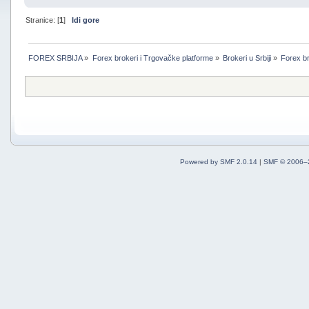
Stranice: [
1
]
Idi gore
FOREX SRBIJA
»
Forex brokeri i Trgovačke platforme
»
Brokeri u Srbiji
»
Forex br
Powered by SMF 2.0.14
|
SMF © 2006–2